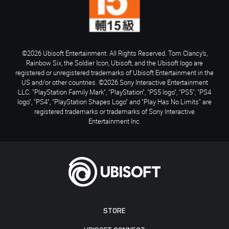
©2026 Ubisoft Entertainment. All Rights Reserved. Tom Clancy’s,
Rainbow Six, the Soldier Icon, Ubisoft, and the Ubisoft logo are
registered or unregistered trademarks of Ubisoft Entertainment in the
US and/or other countries. ©2026 Sony Interactive Entertainment
LLC. "PlayStation Family Mark", "PlayStation", "PS5 logo", "PS5", "PS4
logo", "PS4", "PlayStation Shapes Logo" and "Play Has No Limits" are
registered trademarks or trademarks of Sony Interactive
Entertainment Inc.
STORE