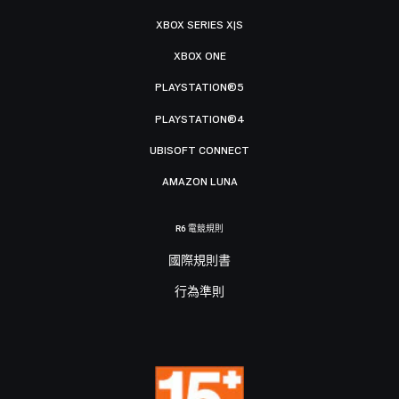
XBOX SERIES X|S
XBOX ONE
PLAYSTATION®5
PLAYSTATION®4
UBISOFT CONNECT
AMAZON LUNA
R6 電競規則
國際規則書
行為準則