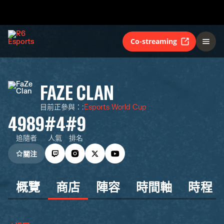
Co-streaming
FAZE CLAN
目前正參與：
:
Esports World Cup
4989
#4
#9
追隨者
人氣
排名
關注
概覽
商店
陣容
時間軸
時程