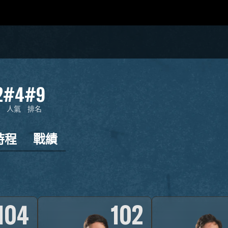
2
#4
#9
人氣
排名
時程
戰績
104
102