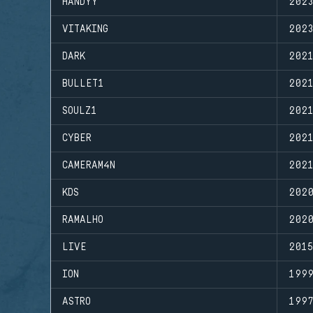
HANDYY
202
VITAKING
202
DARK
202
BULLET1
202
SOULZ1
202
CYBER
202
CAMERAM4N
202
KDS
202
RAMALHO
202
LIVE
201
ION
199
ASTRO
199