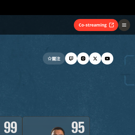
Co-streaming
關注
99
95