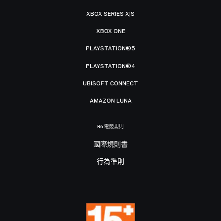
XBOX SERIES X|S
XBOX ONE
PLAYSTATION®5
PLAYSTATION®4
UBISOFT CONNECT
AMAZON LUNA
R6 電競規則
國際規則書
行為準則