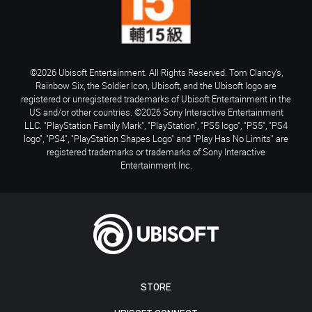
©2026 Ubisoft Entertainment. All Rights Reserved. Tom Clancy’s,
Rainbow Six, the Soldier Icon, Ubisoft, and the Ubisoft logo are
registered or unregistered trademarks of Ubisoft Entertainment in the
US and/or other countries. ©2026 Sony Interactive Entertainment
LLC. "PlayStation Family Mark", "PlayStation", "PS5 logo", "PS5", "PS4
logo", "PS4", "PlayStation Shapes Logo" and "Play Has No Limits" are
registered trademarks or trademarks of Sony Interactive
Entertainment Inc.
STORE