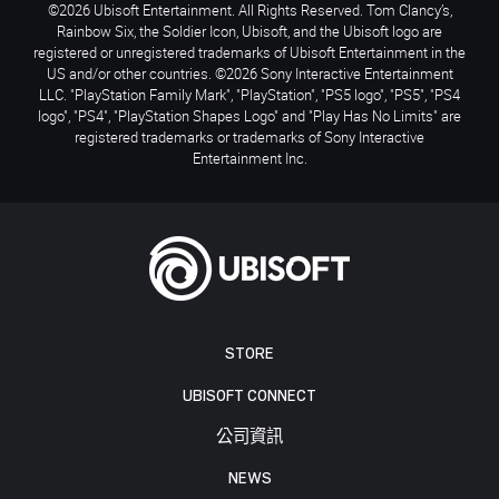
©2026 Ubisoft Entertainment. All Rights Reserved. Tom Clancy’s,
Rainbow Six, the Soldier Icon, Ubisoft, and the Ubisoft logo are
registered or unregistered trademarks of Ubisoft Entertainment in the
US and/or other countries. ©2026 Sony Interactive Entertainment
LLC. "PlayStation Family Mark", "PlayStation", "PS5 logo", "PS5", "PS4
logo", "PS4", "PlayStation Shapes Logo" and "Play Has No Limits" are
registered trademarks or trademarks of Sony Interactive
Entertainment Inc.
STORE
UBISOFT CONNECT
公司資訊
NEWS