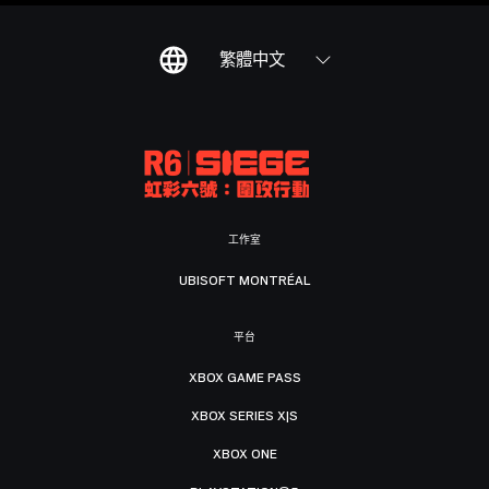
繁體中文
工作室
UBISOFT MONTRÉAL
平台
XBOX GAME PASS
XBOX SERIES X|S
XBOX ONE