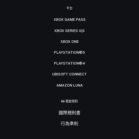
平台
XBOX GAME PASS
XBOX SERIES X|S
XBOX ONE
PLAYSTATION®5
PLAYSTATION®4
UBISOFT CONNECT
AMAZON LUNA
R6 電競規則
國際規則書
行為準則