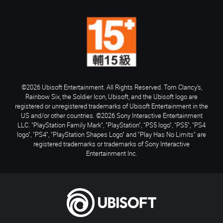
©2026 Ubisoft Entertainment. All Rights Reserved. Tom Clancy’s,
Rainbow Six, the Soldier Icon, Ubisoft, and the Ubisoft logo are
registered or unregistered trademarks of Ubisoft Entertainment in the
US and/or other countries. ©2026 Sony Interactive Entertainment
LLC. "PlayStation Family Mark", "PlayStation", "PS5 logo", "PS5", "PS4
logo", "PS4", "PlayStation Shapes Logo" and "Play Has No Limits" are
registered trademarks or trademarks of Sony Interactive
Entertainment Inc.