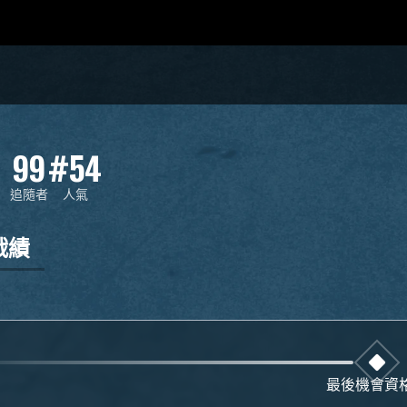
99
#54
追隨者
人氣
戰績
最後機會資