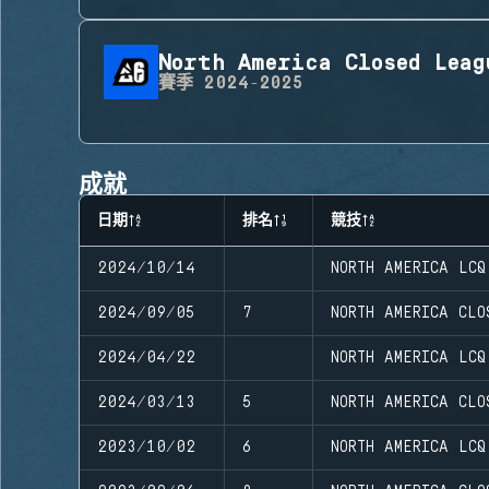
North America Closed Leag
賽季
2024-2025
成就
日期
排名
競技
2024/10/14
NORTH AMERICA LCQ
2024/09/05
7
NORTH AMERICA CLO
2024/04/22
NORTH AMERICA LCQ
2024/03/13
5
NORTH AMERICA CLO
2023/10/02
6
NORTH AMERICA LCQ