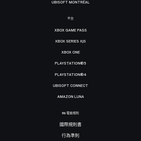
UBISOFT MONTRÉAL
平台
XBOX GAME PASS
XBOX SERIES X|S
XBOX ONE
PLAYSTATION®5
PLAYSTATION®4
UBISOFT CONNECT
AMAZON LUNA
R6 電競規則
國際規則書
行為準則