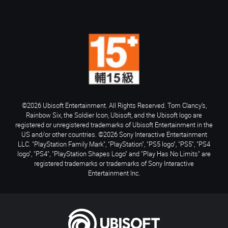
©2026 Ubisoft Entertainment. All Rights Reserved. Tom Clancy’s,
Rainbow Six, the Soldier Icon, Ubisoft, and the Ubisoft logo are
registered or unregistered trademarks of Ubisoft Entertainment in the
US and/or other countries. ©2026 Sony Interactive Entertainment
LLC. "PlayStation Family Mark", "PlayStation", "PS5 logo", "PS5", "PS4
logo", "PS4", "PlayStation Shapes Logo" and "Play Has No Limits" are
registered trademarks or trademarks of Sony Interactive
Entertainment Inc.