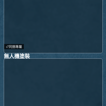
同捆專屬
無人機塗裝