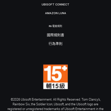
UBISOFT CONNECT
AMAZON LUNA
R6 電競規則
國際規則書
行為準則
©2026 Ubisoft Entertainment. All Rights Reserved. Tom Clancy’s,
Rainbow Six, the Soldier Icon, Ubisoft, and the Ubisoft logo are
registered or unregistered trademarks of Ubisoft Entertainment in the