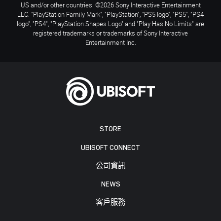
US and/or other countries. ©2026 Sony Interactive Entertainment
LLC. "PlayStation Family Mark", "PlayStation", "PS5 logo", "PS5", "PS4
logo", "PS4", "PlayStation Shapes Logo" and "Play Has No Limits" are
registered trademarks or trademarks of Sony Interactive
Entertainment Inc.
STORE
UBISOFT CONNECT
公司資訊
NEWS
客戶服務