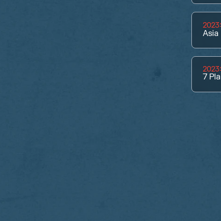
202
Asia
202
7
Pla