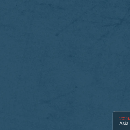
202
Asia