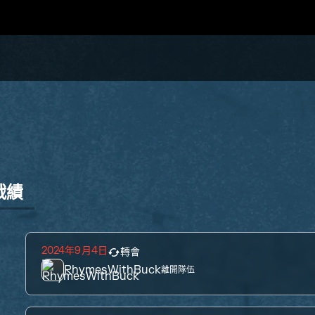
戰績
2024年9月4日
轉會
RhymesWithBuck
離開隊伍