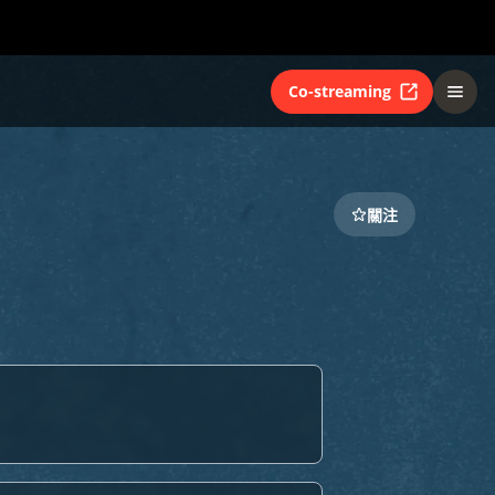
Co-streaming
關注