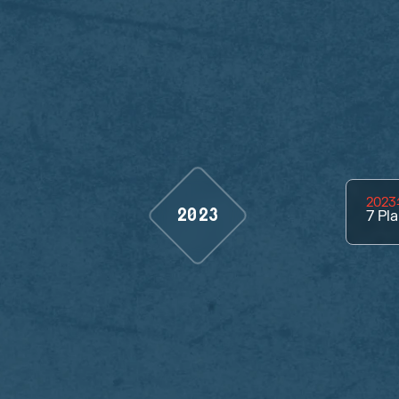
202
2023
7
Pla