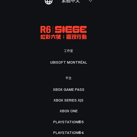
繁體中文
工作室
UBISOFT MONTRÉAL
平台
XBOX GAME PASS
XBOX SERIES X|S
XBOX ONE
PLAYSTATION®5
PLAYSTATION®4