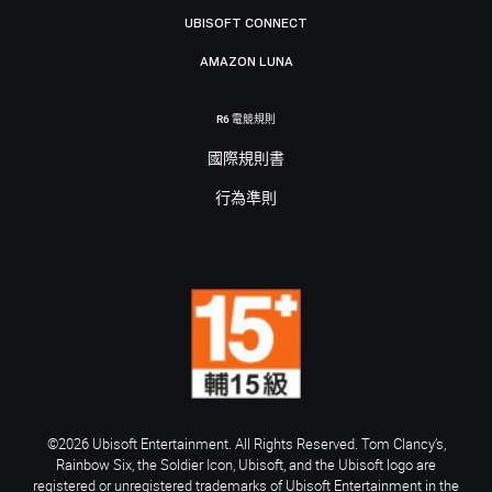
UBISOFT CONNECT
AMAZON LUNA
R6 電競規則
國際規則書
行為準則
©2026 Ubisoft Entertainment. All Rights Reserved. Tom Clancy’s,
Rainbow Six, the Soldier Icon, Ubisoft, and the Ubisoft logo are
registered or unregistered trademarks of Ubisoft Entertainment in the