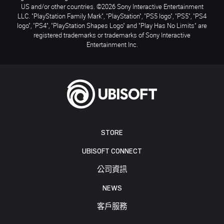
US and/or other countries. ©2026 Sony Interactive Entertainment
LLC. "PlayStation Family Mark", "PlayStation", "PS5 logo", "PS5", "PS4
logo", "PS4", "PlayStation Shapes Logo" and "Play Has No Limits" are
registered trademarks or trademarks of Sony Interactive
Entertainment Inc.
STORE
UBISOFT CONNECT
公司資訊
NEWS
客戶服務