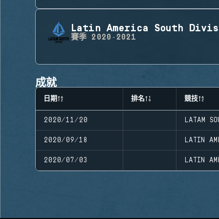
Latin America South Divis
賽季
2020-2021
成就
日期
排名
競技
2020/11/20
LATAM SO
2020/09/18
LATIN AM
2020/07/03
LATIN AM