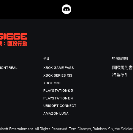
平台
R6 電競規則
MONTRÉAL
XBOX GAME PASS
國際規則書
XBOX SERIES X|S
行為準則
XBOX ONE
PLAYSTATION®5
PLAYSTATION®4
UBISOFT CONNECT
AMAZON LUNA
soft Entertainment. All Rights Reserved. Tom Clancy’s, Rainbow Six, the Soldier 