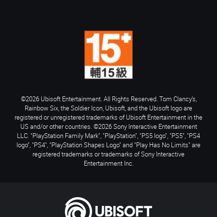
©2026 Ubisoft Entertainment. All Rights Reserved. Tom Clancy’s,
Rainbow Six, the Soldier Icon, Ubisoft, and the Ubisoft logo are
registered or unregistered trademarks of Ubisoft Entertainment in the
US and/or other countries. ©2026 Sony Interactive Entertainment
LLC. "PlayStation Family Mark", "PlayStation", "PS5 logo", "PS5", "PS4
logo", "PS4", "PlayStation Shapes Logo" and "Play Has No Limits" are
registered trademarks or trademarks of Sony Interactive
Entertainment Inc.