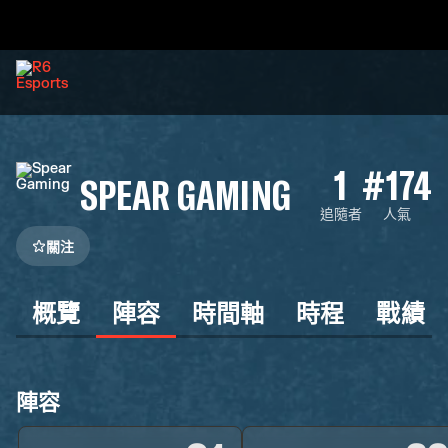
1
#174
SPEAR GAMING
追隨者
人氣
關注
概覽
陣容
時間軸
時程
戰績
陣容