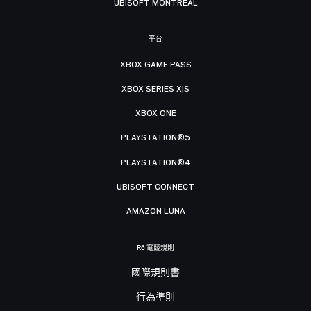
UBISOFT MONTRÉAL
平台
XBOX GAME PASS
XBOX SERIES X|S
XBOX ONE
PLAYSTATION®5
PLAYSTATION®4
UBISOFT CONNECT
AMAZON LUNA
R6 電競規則
國際規則書
行為準則