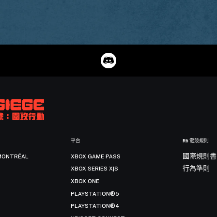
平台
R6 電競規則
MONTRÉAL
XBOX GAME PASS
國際規則書
XBOX SERIES X|S
行為準則
XBOX ONE
PLAYSTATION®5
PLAYSTATION®4