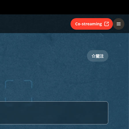
Co-streaming
關注