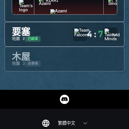
AZAMI
SMOKE
要塞
4
:
7
已結束
地圖
2
木屋
未參與
地圖
3
繁體中文