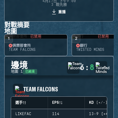
4月17日 下午9:00
3 戰先勝
重播
對戰摘要
地圖
已禁用
已禁用
1
2
俱樂部會所
銀行
TEAM FALCONS
TWISTED MINDS
邊境
6
:
8
已結束
地圖
1
TEAM FALCONS
選手
EPS
KD (+/-)
LIKEFAC
114
13-9 (+4)