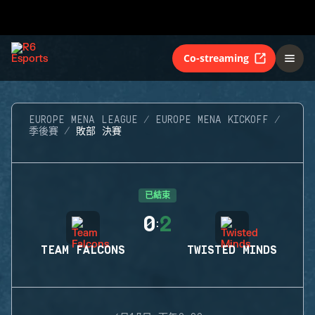
Co-streaming
EUROPE MENA LEAGUE
EUROPE MENA KICKOFF
季後賽
敗部 決賽
已結束
0
2
:
TEAM FALCONS
TWISTED MINDS