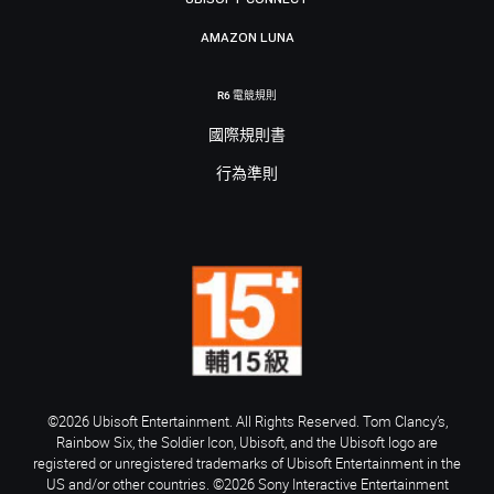
AMAZON LUNA
R6 電競規則
國際規則書
行為準則
©2026 Ubisoft Entertainment. All Rights Reserved. Tom Clancy’s,
Rainbow Six, the Soldier Icon, Ubisoft, and the Ubisoft logo are
registered or unregistered trademarks of Ubisoft Entertainment in the
US and/or other countries. ©2026 Sony Interactive Entertainment