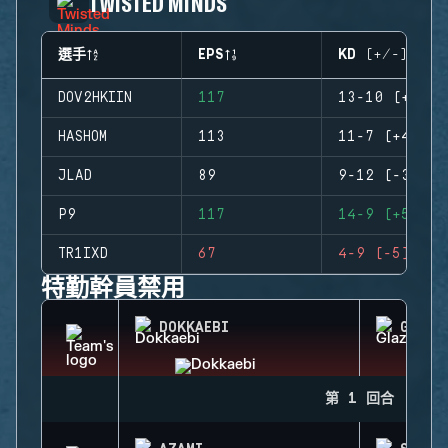
TWISTED MINDS
選手
EPS
KD (+/-)
DOV2HKIIN
117
13-10 (+3)
HASHOM
113
11-7 (+4)
JLAD
89
9-12 (-3)
P9
117
14-9 (+5)
TR1IXD
67
4-9 (-5)
特勤幹員禁用
DOKKAEBI
GLAZ
第 1 回合