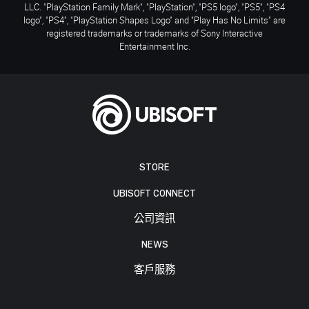
LLC. "PlayStation Family Mark", "PlayStation", "PS5 logo", "PS5", "PS4
logo", "PS4", "PlayStation Shapes Logo" and "Play Has No Limits" are
registered trademarks or trademarks of Sony Interactive
Entertainment Inc.
STORE
UBISOFT CONNECT
公司資訊
NEWS
客戶服務