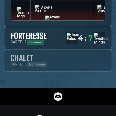
AZAMI
SMOKE
FORTERESSE
4
:
7
Terminé
CARTE
2
CHALET
Non jouée
CARTE
3