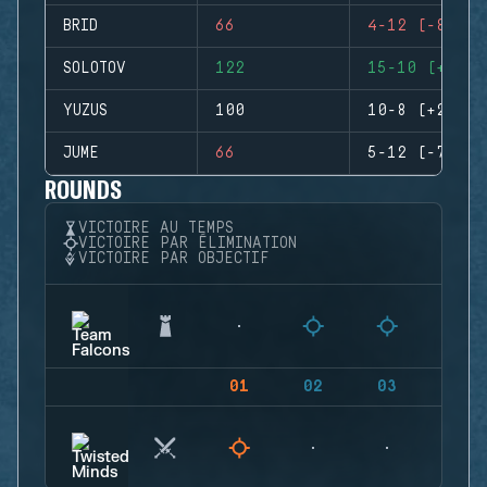
BRID
66
4-12 (-8)
SOLOTOV
122
15-10 (+5)
YUZUS
100
10-8 (+2)
JUME
66
5-12 (-7)
ROUNDS
VICTOIRE AU TEMPS
VICTOIRE PAR ÉLIMINATION
VICTOIRE PAR OBJECTIF
01
02
03
04