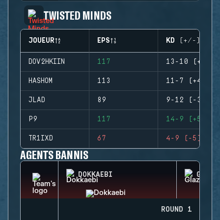
TWISTED MINDS
JOUEUR
EPS
KD (+/-)
DOV2HKIIN
117
13-10 (+3)
HASHOM
113
11-7 (+4)
JLAD
89
9-12 (-3)
P9
117
14-9 (+5)
TR1IXD
67
4-9 (-5)
AGENTS BANNIS
DOKKAEBI
GLAZ
ROUND 1