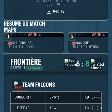
17 AVRIL À 21 H 00
BEST OF 3
Replay
RÉSUMÉ DU MATCH
MAPS
BANNIE
BANNIE
1
2
CLUBHOUSE
BANQUE
TEAM FALCONS
TWISTED MINDS
FRONTIÈRE
6
:
8
Terminé
CARTE
1
TEAM FALCONS
JOUEUR
EPS
KD (+/-)
LIKEFAC
114
13-9 (+4)