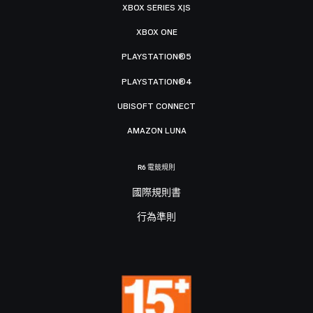
XBOX SERIES X|S
XBOX ONE
PLAYSTATION®5
PLAYSTATION®4
UBISOFT CONNECT
AMAZON LUNA
R6 電競規則
國際規則書
行為準則