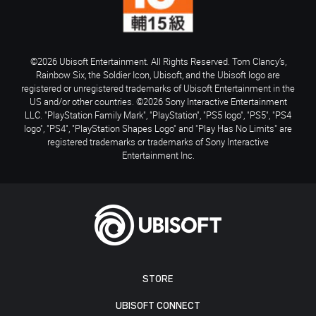
©2026 Ubisoft Entertainment. All Rights Reserved. Tom Clancy’s,
Rainbow Six, the Soldier Icon, Ubisoft, and the Ubisoft logo are
registered or unregistered trademarks of Ubisoft Entertainment in the
US and/or other countries. ©2026 Sony Interactive Entertainment
LLC. "PlayStation Family Mark", "PlayStation", "PS5 logo", "PS5", "PS4
logo", "PS4", "PlayStation Shapes Logo" and "Play Has No Limits" are
registered trademarks or trademarks of Sony Interactive
Entertainment Inc.
STORE
UBISOFT CONNECT