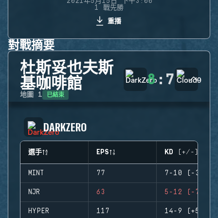
2021年5月15日 下午3:00
1 戰先勝
重播
對戰摘要
杜斯妥也夫斯
8
:
7
基咖啡館
已結束
地圖
1
DARKZERO
選手
EPS
KD (+/-)
MINT
77
7-10 (-3)
NJR
63
5-12 (-7)
HYPER
117
14-9 (+5)