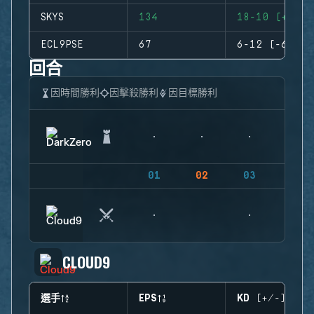
SKYS
134
18-10 (+8)
ECL9PSE
67
6-12 (-6)
回合
因時間勝利
因擊殺勝利
因目標勝利
01
02
03
04
CLOUD9
選手
EPS
KD (+/-)