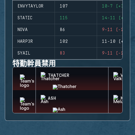
ENVYTAYLOR
107
10-7 (+3)
STATIC
115
14-11 (+3)
NOVA
86
9-11 (-2)
HARP3R
102
11-10 (+1)
SYAIL
83
9-11 (-2)
特勤幹員禁用
THATCHER
VALKY
ASH
MELUS