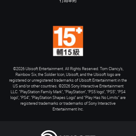
行為準則
©2026 Ubisoft Entertainment. All Rights Reserved. Tom Clancy’s,
Rainbow Six, the Soldier Icon, Ubisoft, and the Ubisoft logo are
registered or unregistered trademarks of Ubisoft Entertainment in the
US and/or other countries. ©2026 Sony Interactive Entertainment
LLC. "PlayStation Family Mark", "PlayStation", "PS5 logo", "PS5", "PS4
logo", "PS4", "PlayStation Shapes Logo" and "Play Has No Limits" are
registered trademarks or trademarks of Sony Interactive
Entertainment Inc.