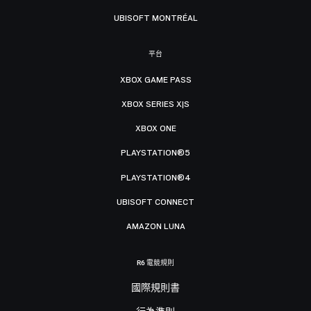
UBISOFT MONTRÉAL
平台
XBOX GAME PASS
XBOX SERIES X|S
XBOX ONE
PLAYSTATION®5
PLAYSTATION®4
UBISOFT CONNECT
AMAZON LUNA
R6 電競規則
國際規則書