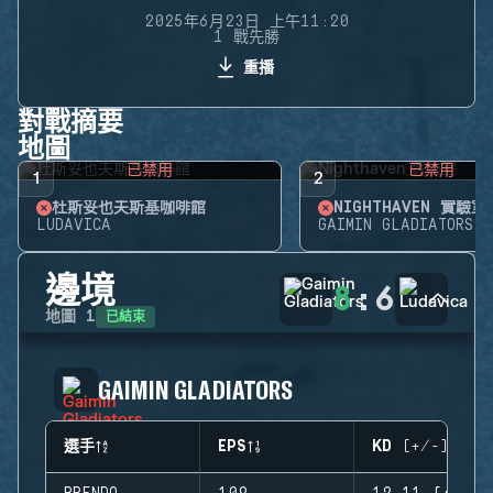
2025年6月23日 上午11:20
1 戰先勝
重播
對戰摘要
地圖
已禁用
已禁用
1
2
杜斯妥也夫斯基咖啡館
NIGHTHAVEN 實驗室
LUDAVICA
GAIMIN GLADIATORS
邊境
8
:
6
已結束
地圖
1
GAIMIN GLADIATORS
選手
EPS
KD (+/-)