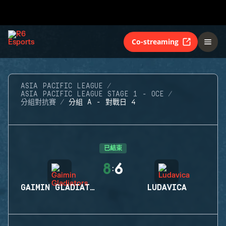
Co-streaming
ASIA PACIFIC LEAGUE
ASIA PACIFIC LEAGUE STAGE 1 - OCE
分組對抗賽
分組 A - 對戰日 4
已結束
8
6
:
GAIMIN GLADIATORS
LUDAVICA