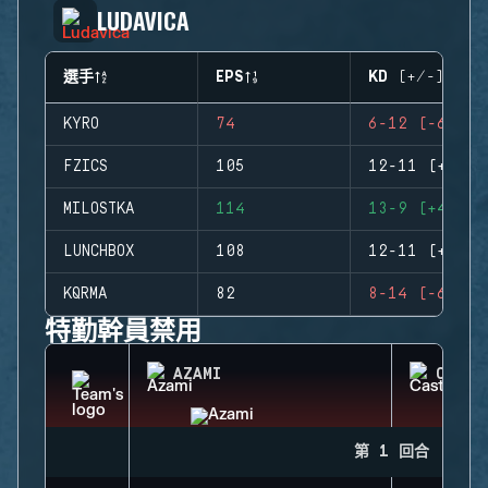
LUDAVICA
選手
EPS
KD (+/-)
KYRO
74
6-12 (-6)
FZICS
105
12-11 (+1)
MILOSTKA
114
13-9 (+4)
LUNCHBOX
108
12-11 (+1)
KQRMA
82
8-14 (-6)
特勤幹員禁用
AZAMI
CASTL
第 1 回合