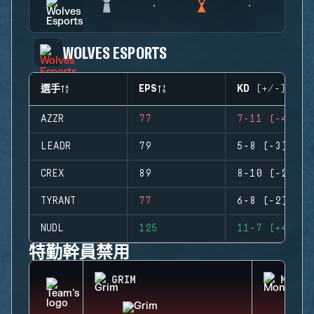
WOLVES ESPORTS
選手
EPS
KD (+/-)
AZZR
77
7-11 (-4)
LEADR
79
5-8 (-3)
CREX
89
8-10 (-2)
TYRANT
77
6-8 (-2)
NUDL
125
11-7 (+4)
特勤幹員禁用
GRIM
MONTA