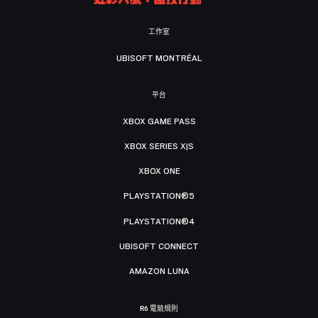
工作室
UBISOFT MONTRÉAL
平台
XBOX GAME PASS
XBOX SERIES X|S
XBOX ONE
PLAYSTATION®5
PLAYSTATION®4
UBISOFT CONNECT
AMAZON LUNA
R6 電競規則