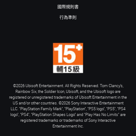
國際規則書
行為準則
©2026 Ubisoft Entertainment. All Rights Reserved. Tom Clancy’s,
Rainbow Six, the Soldier Icon, Ubisoft, and the Ubisoft logo are
registered or unregistered trademarks of Ubisoft Entertainment in the
US and/or other countries. ©2026 Sony Interactive Entertainment
LLC. "PlayStation Family Mark", "PlayStation", "PS5 logo", "PS5", "PS4
logo", "PS4", "PlayStation Shapes Logo" and "Play Has No Limits" are
registered trademarks or trademarks of Sony Interactive
Entertainment Inc.