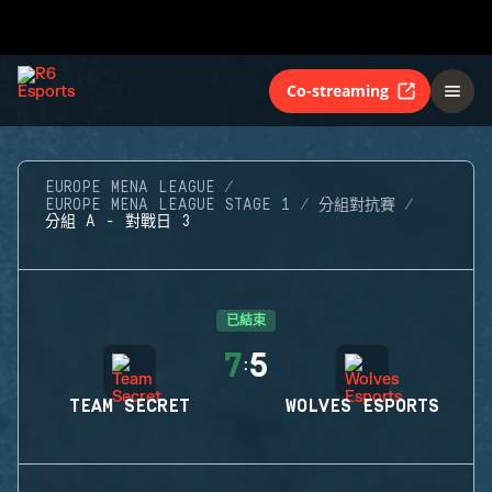
Co-streaming
EUROPE MENA LEAGUE
EUROPE MENA LEAGUE STAGE 1
分組對抗賽
分組 A - 對戰日 3
已結束
7
5
:
TEAM SECRET
WOLVES ESPORTS