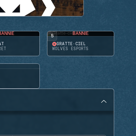
BANNIE
BANNIE
5
AT
GRATTE-CIEL
RET
WOLVES ESPORTS