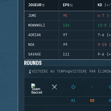
JOUEUR
EPS
KD (+/
JUME
95
6-7 (-
MOWWWGLI
124
12-8 (
ADRIAN
97
7-6 (+
NOA
99
9-10 (
SAVAGE
111
9-6 (+
ROUNDS
VICTOIRE AU TEMPS
VICTOIRE PAR ÉLIMIN
01
02
0