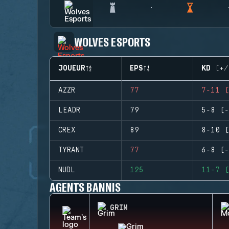
WOLVES ESPORTS
JOUEUR
EPS
KD (+/
AZZR
77
7-11 (
LEADR
79
5-8 (-
CREX
89
8-10 (
TYRANT
77
6-8 (-
NUDL
125
11-7 (
AGENTS BANNIS
GRIM