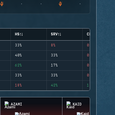
HS
SRV
CLUTCHES
33%
8%
0
40%
33%
0
62%
17%
0
33%
33%
0
18%
42%
1
AZAMI
KAID