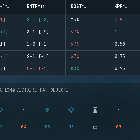
-)
ENTRY
KOST
KPR
1)
3-0 (+3)
75%
0.5
+4)
3-1 (+2)
67%
1
1)
1-0 (+1)
67%
0.58
-1)
2-1 (+1)
67%
0.75
3)
0-1 (-1)
83%
0.75
ATION
VICTOIRE PAR OBJECTIF
3
04
05
06
07