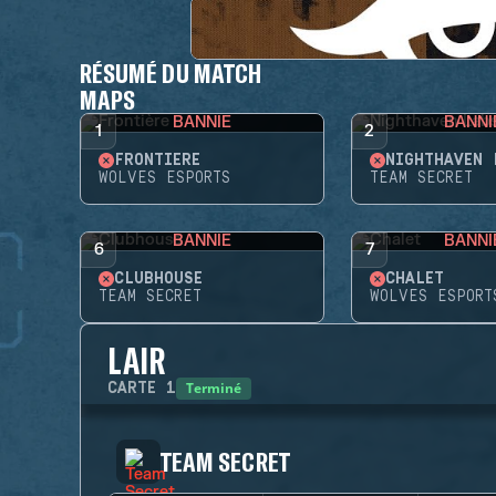
RÉSUMÉ DU MATCH
MAPS
BANNIE
BANNI
1
2
FRONTIÈRE
NIGHTHAVEN 
WOLVES ESPORTS
TEAM SECRET
BANNIE
BANNI
6
7
CLUBHOUSE
CHALET
TEAM SECRET
WOLVES ESPORT
LAIR
Terminé
CARTE
1
TEAM SECRET