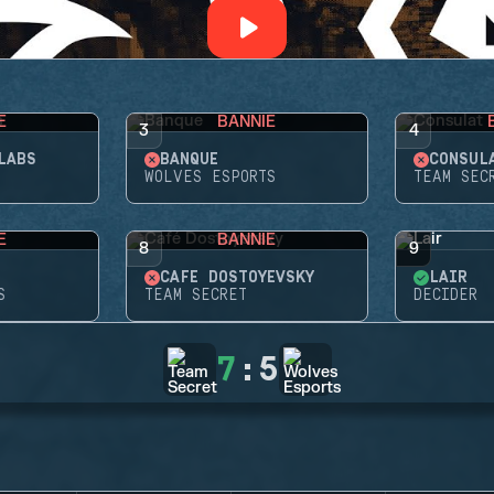
E
BANNIE
3
4
LABS
BANQUE
CONSUL
WOLVES ESPORTS
TEAM SEC
E
BANNIE
8
9
CAFÉ DOSTOYEVSKY
LAIR
S
TEAM SECRET
DECIDER
7
:
5