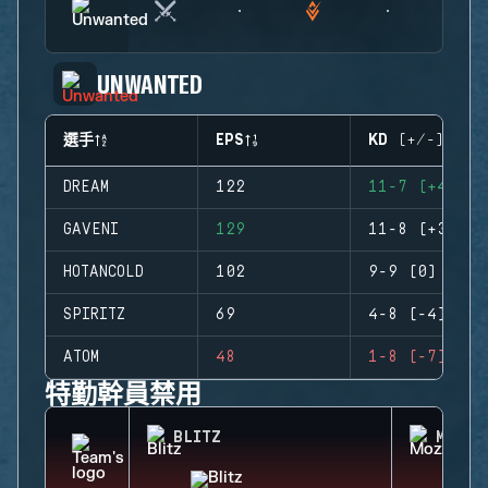
UNWANTED
選手
EPS
KD (+/-)
DREAM
122
11-7 (+4)
GAVENI
129
11-8 (+3)
HOTANCOLD
102
9-9 (0)
SPIRITZ
69
4-8 (-4)
ATOM
48
1-8 (-7)
特勤幹員禁用
BLITZ
MOZZI