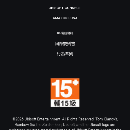
UBISOFT CONNECT
AMAZON LUNA
R6 電競規則
國際規則書
行為準則
©2026 Ubisoft Entertainment. All Rights Reserved. Tom Clancy’s,
Rainbow Six, the Soldier Icon, Ubisoft, and the Ubisoft logo are
registered or unregistered trademarks of Ubisoft Entertainment in the