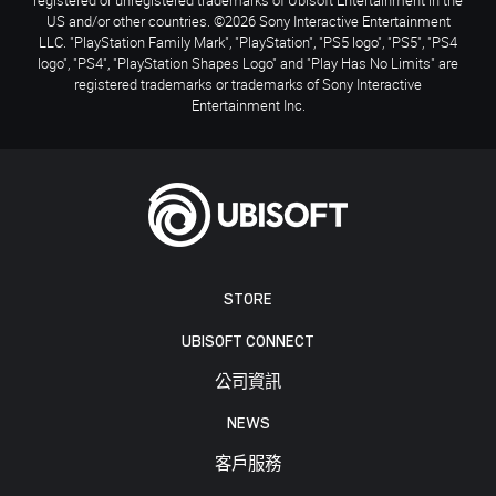
US and/or other countries. ©2026 Sony Interactive Entertainment
LLC. "PlayStation Family Mark", "PlayStation", "PS5 logo", "PS5", "PS4
logo", "PS4", "PlayStation Shapes Logo" and "Play Has No Limits" are
registered trademarks or trademarks of Sony Interactive
Entertainment Inc.
STORE
UBISOFT CONNECT
公司資訊
NEWS
客戶服務