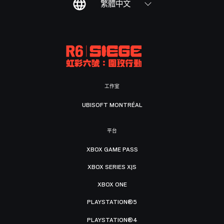
繁體中文
工作室
UBISOFT MONTRÉAL
平台
XBOX GAME PASS
XBOX SERIES X|S
XBOX ONE
PLAYSTATION®5
PLAYSTATION®4