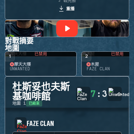
3 戰先勝
重播
對戰摘要
地圖
已禁用
已禁用
1
2
摩天大樓
木屋
UNWANTED
FAZE CLAN
杜斯妥也夫斯
7
:
3
基咖啡館
已結束
地圖
1
FAZE CLAN