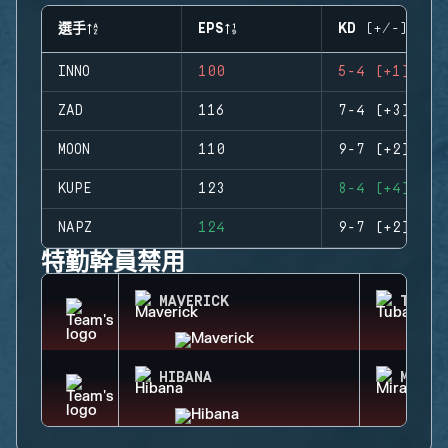
選手
EPS
KD (+/-)
INNO
100
5-4 (+1)
ZAD
116
7-4 (+3)
MOON
110
9-7 (+2)
KUPE
123
8-4 (+4)
NAPZ
124
9-7 (+2)
特勤幹員禁用
MAVERICK
TUBAR
HIBANA
MIRA