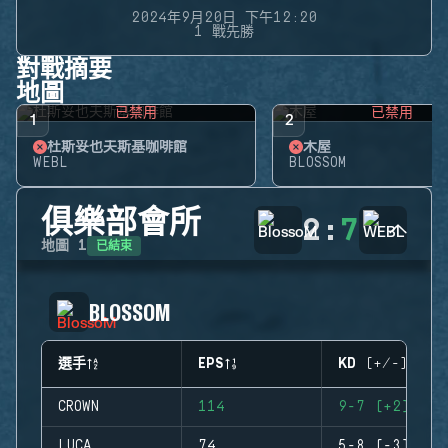
2024年9月20日 下午12:20
1 戰先勝
對戰摘要
地圖
已禁用
已禁用
1
2
杜斯妥也夫斯基咖啡館
木屋
WEBL
BLOSSOM
俱樂部會所
2
:
7
已結束
地圖
1
BLOSSOM
選手
EPS
KD (+/-)
CROWN
114
9-7 (+2)
LUCA
74
5-8 (-3)