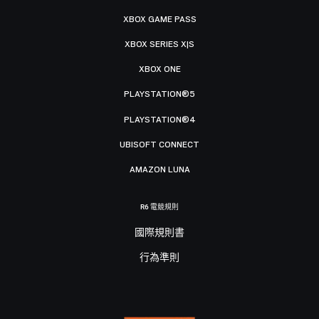
XBOX GAME PASS
XBOX SERIES X|S
XBOX ONE
PLAYSTATION®5
PLAYSTATION®4
UBISOFT CONNECT
AMAZON LUNA
R6 電競規則
國際規則書
行為準則