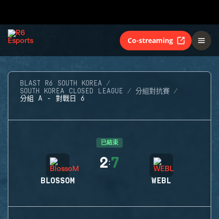
Co-streaming
BLAST R6 SOUTH KOREA
SOUTH KOREA CLOSED LEAGUE
分組對抗賽
分組 A - 對戰日 6
已結束
2
7
:
BLOSSOM
WEBL