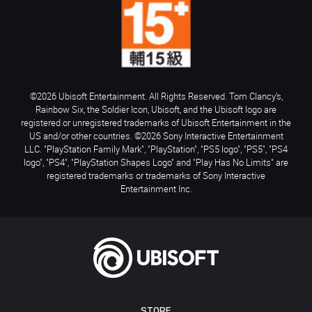
©2026 Ubisoft Entertainment. All Rights Reserved. Tom Clancy’s,
Rainbow Six, the Soldier Icon, Ubisoft, and the Ubisoft logo are
registered or unregistered trademarks of Ubisoft Entertainment in the
US and/or other countries. ©2026 Sony Interactive Entertainment
LLC. "PlayStation Family Mark", "PlayStation", "PS5 logo", "PS5", "PS4
logo", "PS4", "PlayStation Shapes Logo" and "Play Has No Limits" are
registered trademarks or trademarks of Sony Interactive
Entertainment Inc.
STORE