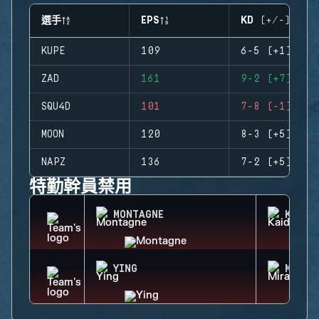
選手
EPS
KD (+/-)
KUPE
109
6-5 (+1)
ZAD
161
9-2 (+7)
SQU4D
101
7-8 (-1)
MOON
120
8-3 (+5)
NAPZ
136
7-2 (+5)
特勤幹員禁用
MONTAGNE
KAID
YING
MIRA