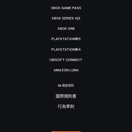
XBOX GAME PASS
XBOX SERIES X|S
XBOX ONE
PLAYSTATION®5
PLAYSTATION®4
UBISOFT CONNECT
AMAZON LUNA
R6 電競規則
國際規則書
行為準則