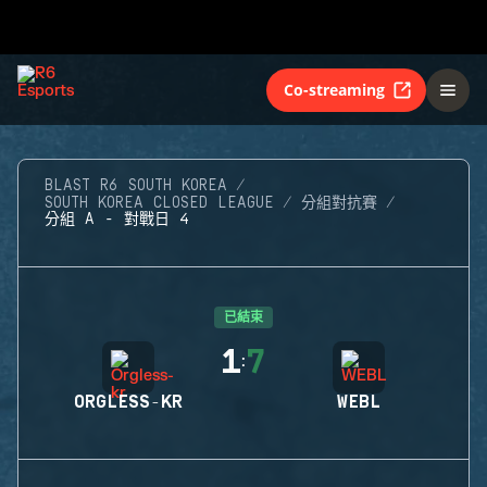
Co-streaming
BLAST R6 SOUTH KOREA
SOUTH KOREA CLOSED LEAGUE
分組對抗賽
分組 A - 對戰日 4
已結束
1
7
:
ORGLESS-KR
WEBL