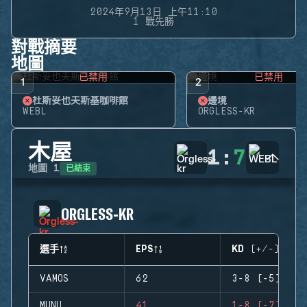
2024年9月13日 上午11:10
1 戰先勝
對戰摘要
地圖
已禁用
已禁用
1
2
杜斯妥也夫斯基咖啡館
邊境
WEBL
ORGLESS-KR
木屋
1
:
7
已結束
地圖
1
ORGLESS-KR
選手
EPS
KD (+/-)
VAMOS
62
3-8 (-5)
MUNU
41
1-8 (-7)