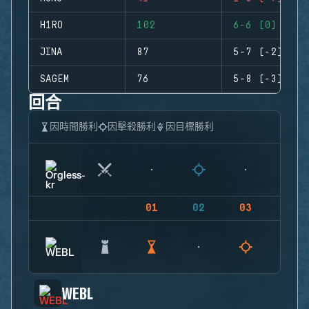
H1RO
102
6-6 (0)
JINA
87
5-7 (-2)
SAGEM
76
5-8 (-3)
回合
因時間勝利
因擊殺勝利
因目標勝利
01
02
03
04
WEBL