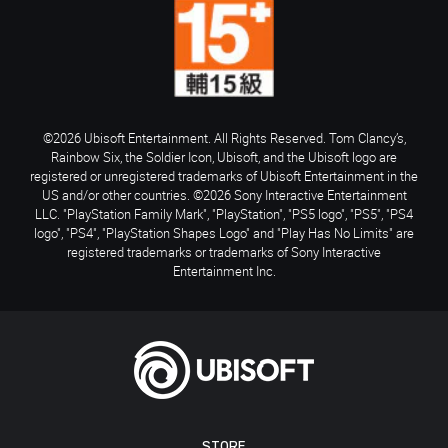
©2026 Ubisoft Entertainment. All Rights Reserved. Tom Clancy’s,
Rainbow Six, the Soldier Icon, Ubisoft, and the Ubisoft logo are
registered or unregistered trademarks of Ubisoft Entertainment in the
US and/or other countries. ©2026 Sony Interactive Entertainment
LLC. "PlayStation Family Mark", "PlayStation", "PS5 logo", "PS5", "PS4
logo", "PS4", "PlayStation Shapes Logo" and "Play Has No Limits" are
registered trademarks or trademarks of Sony Interactive
Entertainment Inc.
STORE