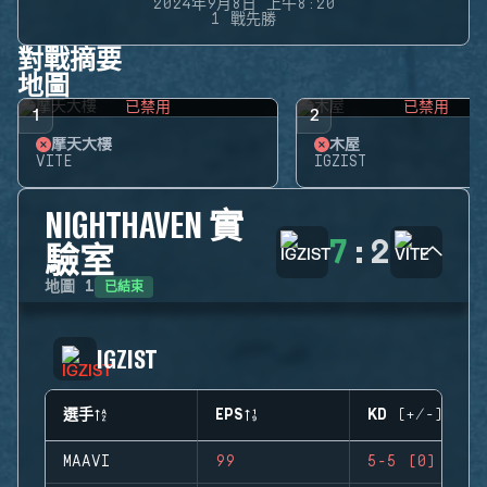
2024年9月8日 上午8:20
1 戰先勝
對戰摘要
地圖
已禁用
已禁用
1
2
摩天大樓
木屋
VITE
IGZIST
NIGHTHAVEN 實
7
:
2
驗室
已結束
地圖
1
IGZIST
選手
EPS
KD (+/-)
MAAVI
99
5-5 (0)