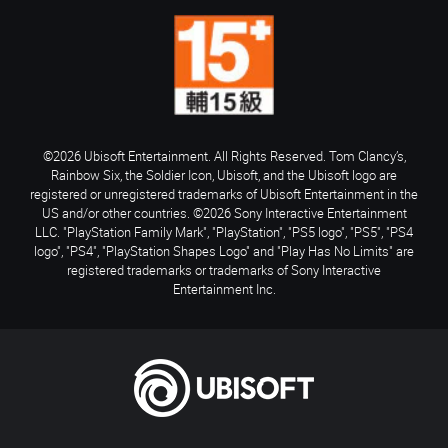
©2026 Ubisoft Entertainment. All Rights Reserved. Tom Clancy’s,
Rainbow Six, the Soldier Icon, Ubisoft, and the Ubisoft logo are
registered or unregistered trademarks of Ubisoft Entertainment in the
US and/or other countries. ©2026 Sony Interactive Entertainment
LLC. "PlayStation Family Mark", "PlayStation", "PS5 logo", "PS5", "PS4
logo", "PS4", "PlayStation Shapes Logo" and "Play Has No Limits" are
registered trademarks or trademarks of Sony Interactive
Entertainment Inc.