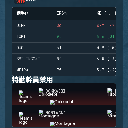
選手
EPS
KD (+/-)
JINM
36
0-7 (-7)
TOKI
92
6-6 (0)
DUO
61
4-9 (-5)
SMILINGC4T
80
5-8 (-3)
MEIRA
75
5-7 (-2)
特勤幹員禁用
DOKKAEBI
TUBAR
MONTAGNE
MIRA