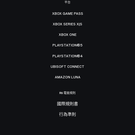
平台
XBOX GAME PASS
XBOX SERIES X|S
XBOX ONE
PLAYSTATION®5
PLAYSTATION®4
UBISOFT CONNECT
AMAZON LUNA
R6 電競規則
國際規則書
行為準則