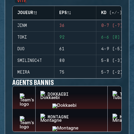
JOUEUR
EPS
KD (+/-)
JINM
36
0-7 (-7)
TOKI
92
6-6 (0)
DUO
61
4-9 (-5)
SMILINGC4T
80
5-8 (-3)
MEIRA
75
5-7 (-2)
AGENTS BANNIS
DOKKAEBI
TUBAR
MONTAGNE
MIRA