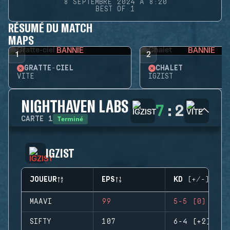
8 SEPTEMBRE 2024 À 8:20
BEST OF 1
RÉSUMÉ DU MATCH
MAPS
BANNIE
BANNIE
1
2
GRATTE-CIEL
CHALET
VITE
IGZIST
NIGHTHAVEN LABS
7
:
2
Terminé
CARTE
1
IGZIST
JOUEUR
EPS
KD (+/-)
MAAVI
99
5-5 (0)
SIFTY
107
6-4 (+2)