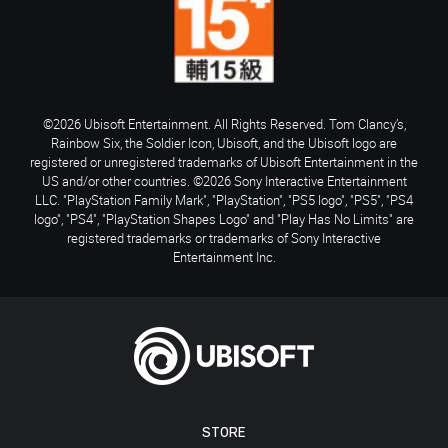
©2026 Ubisoft Entertainment. All Rights Reserved. Tom Clancy’s,
Rainbow Six, the Soldier Icon, Ubisoft, and the Ubisoft logo are
registered or unregistered trademarks of Ubisoft Entertainment in the
US and/or other countries. ©2026 Sony Interactive Entertainment
LLC. "PlayStation Family Mark", "PlayStation", "PS5 logo", "PS5", "PS4
logo", "PS4", "PlayStation Shapes Logo" and "Play Has No Limits" are
registered trademarks or trademarks of Sony Interactive
Entertainment Inc.
STORE