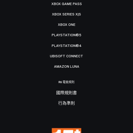
XBOX GAME PASS
XBOX SERIES X|S
XBOX ONE
PLAYSTATION®5
PLAYSTATION®4
UBISOFT CONNECT
AMAZON LUNA
R6 電競規則
國際規則書
行為準則