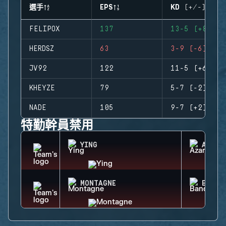
選手
EPS
KD (+/-)
FELIPOX
137
13-5 (+8)
HERDSZ
63
3-9 (-6)
JV92
122
11-5 (+6)
KHEYZE
79
5-7 (-2)
NADE
105
9-7 (+2)
特勤幹員禁用
YING
AZAMI
MONTAGNE
BANDI