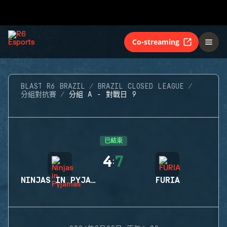
Co-streaming
BLAST R6 BRAZIL
BRAZIL CLOSED LEAGUE
分組對抗賽
分組 A - 對戰日 9
已結束
4
7
:
NINJAS IN PYJAMAS
FURIA