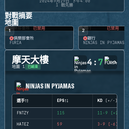
2024年9月29日 下午4:00
1 戰先勝
對戰摘要
地圖
已禁用
已禁用
1
2
俱樂部會所
銀行
FURIA
NINJAS IN PYJAMAS
摩天大樓
4
:
7
已結束
地圖
1
NINJAS IN PYJAMAS
選手
EPS
KD (+/-)
FNTZY
115
11-9 (+2)
HATEZ
59
3-9 (-6)