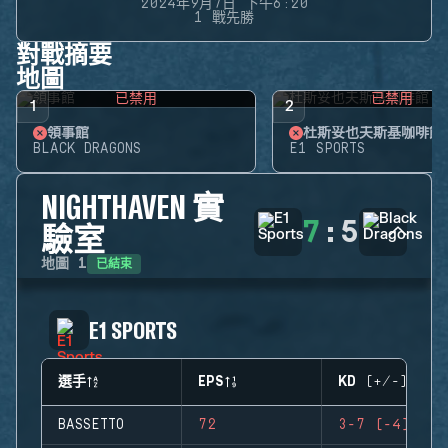
2024年9月7日 下午6:20
1 戰先勝
對戰摘要
地圖
已禁用
已禁用
1
2
領事館
杜斯妥也夫斯基咖啡館
BLACK DRAGONS
E1 SPORTS
NIGHTHAVEN 實
7
:
5
驗室
已結束
地圖
1
E1 SPORTS
選手
EPS
KD (+/-)
BASSETTO
72
3-7 (-4)