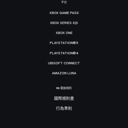
平台
XBOX GAME PASS
XBOX SERIES X|S
XBOX ONE
PLAYSTATION®5
PLAYSTATION®4
UBISOFT CONNECT
AMAZON LUNA
R6 電競規則
國際規則書
行為準則