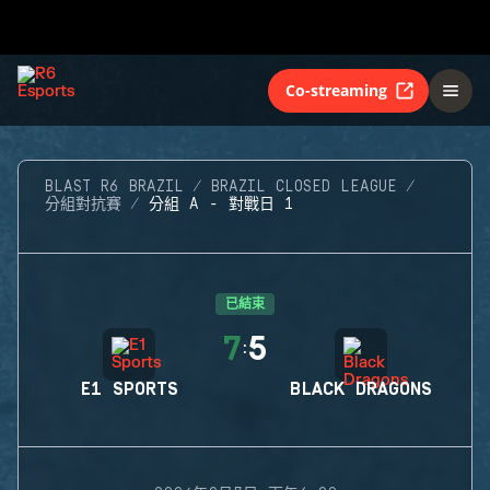
Co-streaming
BLAST R6 BRAZIL
BRAZIL CLOSED LEAGUE
分組對抗賽
分組 A - 對戰日 1
已結束
7
5
:
E1 SPORTS
BLACK DRAGONS