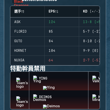
選手
EPS
KD (+/-)
ASK
124
13-8 (+5)
FLORIO
85
5-7 (-2)
GUTO
84
8-10 (-2)
HORNET
104
9-9 (0)
NUXGA
64
2-7 (-5)
特勤幹員禁用
YING
VALKY
DEIMOS
MIRA