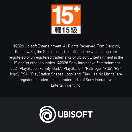
©2026 Ubisoft Entertainment. All Rights Reserved. Tom Clancy’s,
Rainbow Six, the Soldier Icon, Ubisoft, and the Ubisoft logo are
registered or unregistered trademarks of Ubisoft Entertainment in the
US and/or other countries. ©2026 Sony Interactive Entertainment
LLC. "PlayStation Family Mark", "PlayStation", "PS5 logo", "PS5", "PS4
logo", "PS4", "PlayStation Shapes Logo" and "Play Has No Limits" are
registered trademarks or trademarks of Sony Interactive
Entertainment Inc.