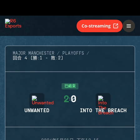
Co-streaming
MAJOR MANCHESTER
PLAYOFFS
回合 4 (勝:1 - 敗:2)
已結束
2
0
:
UNWANTED
INTO THE BREACH