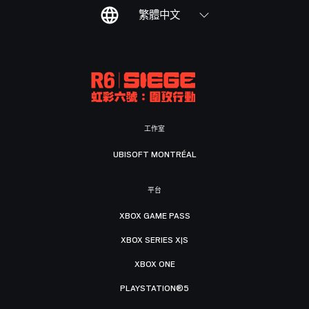
繁體中文
工作室
UBISOFT MONTRÉAL
平台
XBOX GAME PASS
XBOX SERIES X|S
XBOX ONE
PLAYSTATION®5