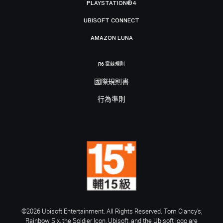
PLAYSTATION®4
UBISOFT CONNECT
AMAZON LUNA
R6 電競規則
國際規則書
行為準則
©2026 Ubisoft Entertainment. All Rights Reserved. Tom Clancy’s,
Rainbow Six, the Soldier Icon, Ubisoft, and the Ubisoft logo are