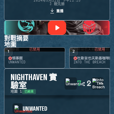
2024年5月21日 下午12:15
3 戰先勝
重播
對戰摘要
地圖
已禁用
已禁用
1
2
領事館
杜斯妥也夫斯基咖啡館
UNWANTED
INTO THE BREACH
NIGHTHAVEN 實
7
:
2
驗室
已結束
地圖
1
UNWANTED