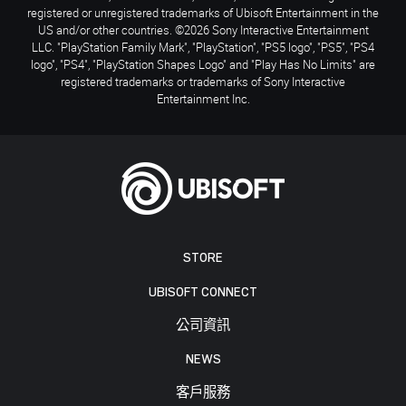
registered or unregistered trademarks of Ubisoft Entertainment in the
US and/or other countries. ©2026 Sony Interactive Entertainment
LLC. "PlayStation Family Mark", "PlayStation", "PS5 logo", "PS5", "PS4
logo", "PS4", "PlayStation Shapes Logo" and "Play Has No Limits" are
registered trademarks or trademarks of Sony Interactive
Entertainment Inc.
STORE
UBISOFT CONNECT
公司資訊
NEWS
客戶服務