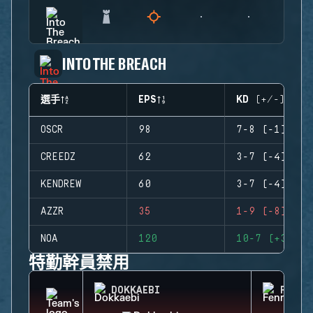
INTO THE BREACH
選手
EPS
KD (+/-)
OSCR
98
7-8 (-1)
CREEDZ
62
3-7 (-4)
KENDREW
60
3-7 (-4)
AZZR
35
1-9 (-8)
NOA
120
10-7 (+3)
特勤幹員禁用
DOKKAEBI
FENRI