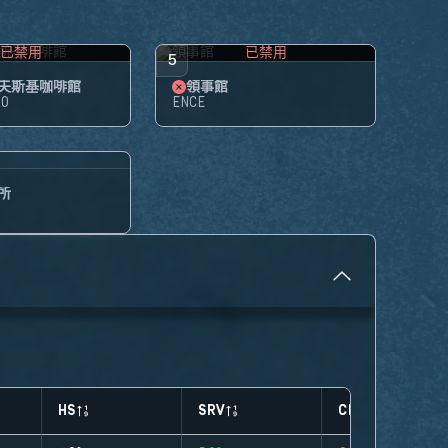
已禁用
已禁用
5
夫斯基咖啡館
領事館
RO
ENCE
所
HS
SRV
CLUTCHES