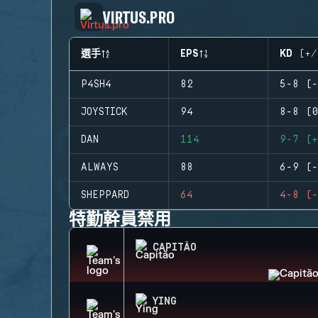
VIRTUS.PRO
選手
EPS
KD (+/
P4SH4
82
5-8 (-
JOYSTICK
94
8-8 (0
DAN
114
9-7 (+
ALWAYS
88
6-9 (-
SHEPPARD
64
4-8 (-
特勤幹員禁用
CAPITÃO
YING