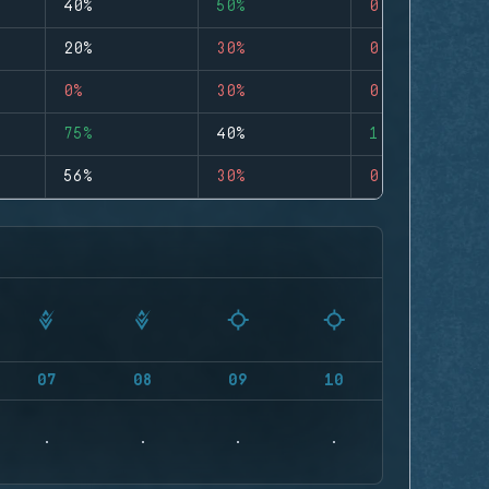
40%
50%
0
20%
30%
0
0%
30%
0
75%
40%
1
56%
30%
0
07
08
09
10