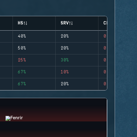
HS
SRV
CLUTCHES
40%
20%
0
50%
20%
0
25%
30%
0
67%
10%
0
67%
20%
0