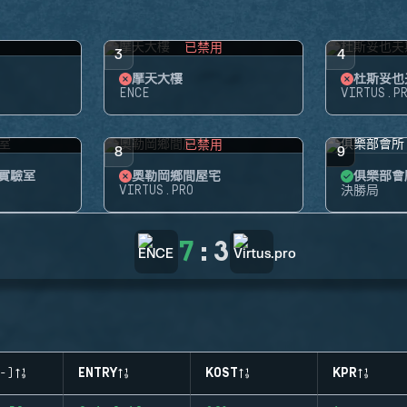
用
已禁用
3
4
摩天大樓
杜斯妥也
ENCE
VIRTUS.P
用
已禁用
8
9
 實驗室
奧勒岡鄉間屋宅
俱樂部會
VIRTUS.PRO
決勝局
7
:
3
-)
ENTRY
KOST
KPR