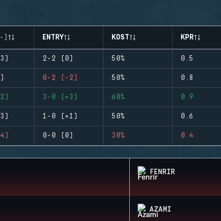
-)
ENTRY
KOST
KPR
3)
2-2 (0)
50%
0.5
)
0-2 (-2)
50%
0.8
2)
3-0 (+3)
60%
0.9
3)
1-0 (+1)
50%
0.6
4)
0-0 (0)
30%
0.4
FENRIR
AZAMI