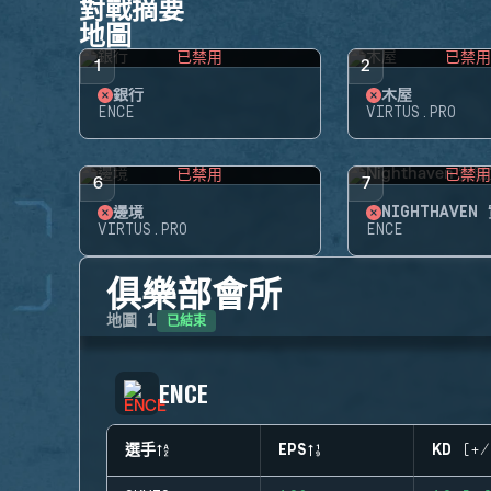
對戰摘要
地圖
已禁用
已禁
1
2
銀行
木屋
ENCE
VIRTUS.PRO
已禁用
已禁
6
7
邊境
NIGHTHAVEN
VIRTUS.PRO
ENCE
俱樂部會所
已結束
地圖
1
ENCE
選手
EPS
KD (+/