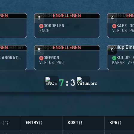
NEN
ENGELLENEN
EN
3
4
GÖKDELEN
KAFE D
ENCE
VIRTUS.P
NEN
ENGELLENEN
8
9
NIGHTHAVEN LABORATUVARLARI
OREGON
KULÜP 
VIRTUS.PRO
KARAR VE
7
:
3
-)
ENTRY
KOST
KPR