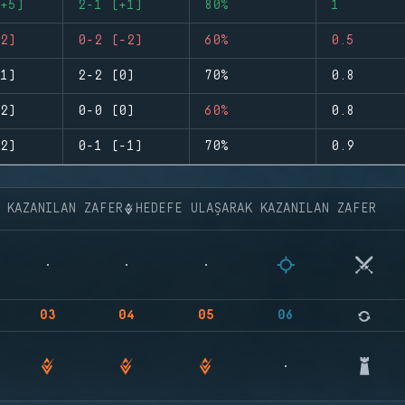
+5)
2-1 (+1)
80%
1
2)
0-2 (-2)
60%
0.5
1)
2-2 (0)
70%
0.8
2)
0-0 (0)
60%
0.8
2)
0-1 (-1)
70%
0.9
K KAZANILAN ZAFER
HEDEFE ULAŞARAK KAZANILAN ZAFER
03
04
05
06