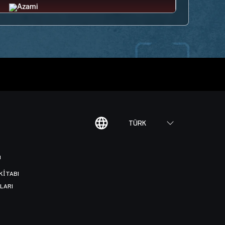
TÜRK
I
KITABI
LARI