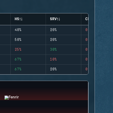
HS
SRV
CLUTCHES
40%
20%
0
50%
20%
0
25%
30%
0
67%
10%
0
67%
20%
0