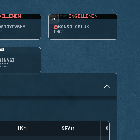
GELLENEN
ENGELLENEN
5
OSTOYEVSKY
KONSOLOSLUK
RO
ENCE
BINASI
RICI
HS
SRV
CLUTCHES