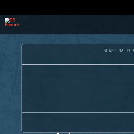
BLAST R6 EUR