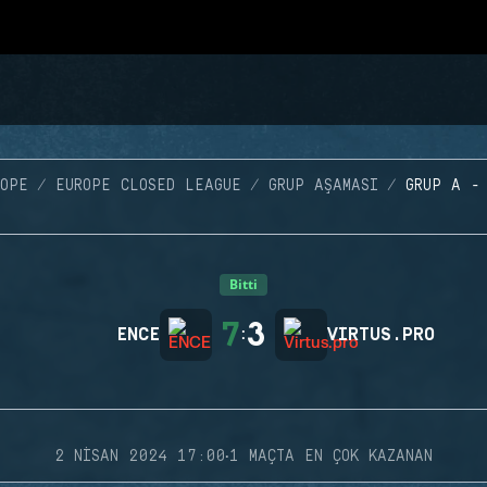
OPE
EUROPE CLOSED LEAGUE
GRUP AŞAMASI
GRUP A -
Bitti
7
3
ENCE
:
VIRTUS.PRO
·
2 NISAN 2024 17:00
1 MAÇTA EN ÇOK KAZANAN