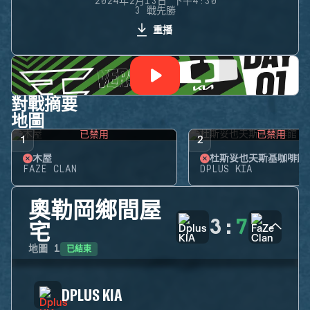
2024年2月13日 下午4:30
3 戰先勝
重播
對戰摘要
地圖
已禁用
已禁用
1
2
木屋
杜斯妥也夫斯基咖啡館
FAZE CLAN
DPLUS KIA
奧勒岡鄉間屋
3
:
7
宅
已結束
地圖
1
DPLUS KIA