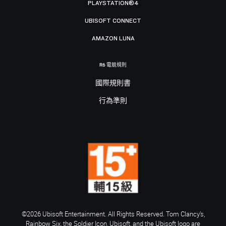
PLAYSTATION®4
UBISOFT CONNECT
AMAZON LUNA
R6 電競規則
國際規則書
行為準則
©2026 Ubisoft Entertainment. All Rights Reserved. Tom Clancy’s,
Rainbow Six, the Soldier Icon, Ubisoft, and the Ubisoft logo are