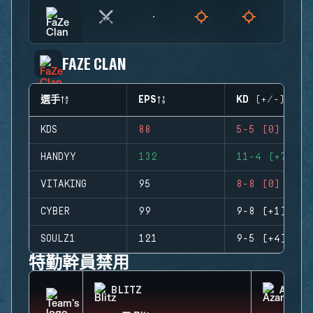
FAZE CLAN
選手
EPS
KD (+/-)
KDS
88
5-5 (0)
HANDYY
132
11-4 (+7)
VITAKING
95
8-8 (0)
CYBER
99
9-8 (+1)
SOULZ1
121
9-5 (+4)
特勤幹員禁用
BLITZ
AZAMI