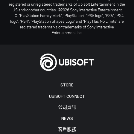
registered or unregistered trademarks of Ubisoft Entertainment in the
US and/or other countries. ©2026 Sony Interactive Entertainment
LLC. "PlayStation Family Mark", "PlayStation", "PS5 logo", "PS5", "PS4
logo", "PS4", "PlayStation Shapes Logo" and "Play Has No Limits" are
registered trademarks or trademarks of Sony Interactive
Entertainment Inc.
STORE
UBISOFT CONNECT
公司資訊
NEWS
客戶服務