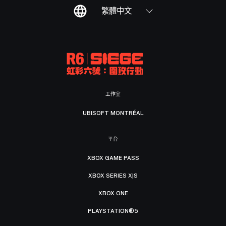
繁體中文
工作室
UBISOFT MONTRÉAL
平台
XBOX GAME PASS
XBOX SERIES X|S
XBOX ONE
PLAYSTATION®5