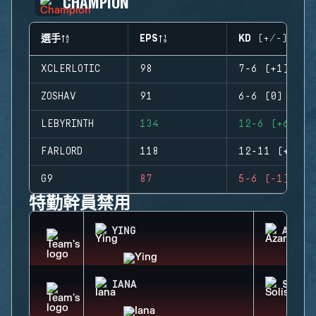
CHAMPION
選手
EPS
KD (+/-)
XCLERLOTIC
98
7-6 (+1)
ZOSHAV
91
6-6 (0)
LEBYRINTH
134
12-6 (+6)
FARLORD
118
12-11 (+1)
G9
87
5-6 (-1)
特勤幹員禁用
YING
AZAMI
IANA
SOLIS