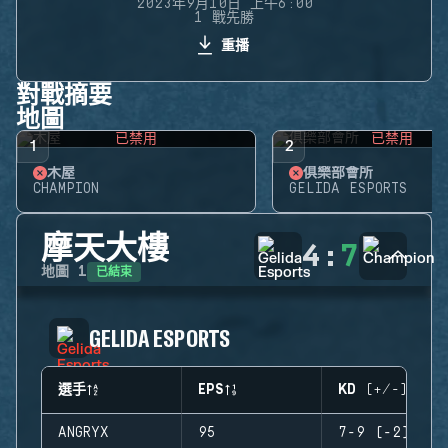
2023年9月10日 上午6:00
1 戰先勝
重播
對戰摘要
地圖
已禁用
已禁用
1
2
木屋
俱樂部會所
CHAMPION
GELIDA ESPORTS
摩天大樓
4
:
7
已結束
地圖
1
GELIDA ESPORTS
選手
EPS
KD (+/-)
ANGRYX
95
7-9 (-2)