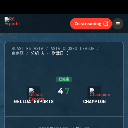
Co-streaming
BLAST R6 ASIA
ASIA CLOSED LEAGUE
東南亞
分組 A - 對戰日 3
已結束
4
7
:
GELIDA ESPORTS
CHAMPION