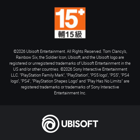
©2026 Ubisoft Entertainment. All Rights Reserved. Tom Clancy’s,
Rainbow Six, the Soldier Icon, Ubisoft, and the Ubisoft logo are
registered or unregistered trademarks of Ubisoft Entertainment in the
US and/or other countries. ©2026 Sony Interactive Entertainment
LLC. "PlayStation Family Mark", "PlayStation", "PS5 logo", "PS5", "PS4
logo", "PS4", "PlayStation Shapes Logo" and "Play Has No Limits" are
registered trademarks or trademarks of Sony Interactive
Entertainment Inc.