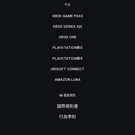
平台
XBOX GAME PASS
XBOX SERIES X|S
XBOX ONE
PLAYSTATION®5
PLAYSTATION®4
UBISOFT CONNECT
AMAZON LUNA
R6 電競規則
國際規則書
行為準則