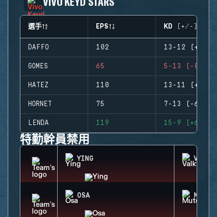
VIVO KEYD STARS
選手
EPS
KD (+/-)
DAFFO
102
13-12 (+1)
GOMES
65
5-13 (-8)
HATEZ
110
13-11 (+2)
HORNET
75
7-13 (-6)
LENDA
119
15-9 (+6)
特勤幹員禁用
YING
VALKY
OSA
MUTE