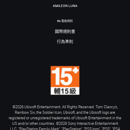
AMAZON LUNA
R6 電競規則
國際規則書
行為準則
©2026 Ubisoft Entertainment. All Rights Reserved. Tom Clancy’s,
Rainbow Six, the Soldier Icon, Ubisoft, and the Ubisoft logo are
registered or unregistered trademarks of Ubisoft Entertainment in the
US and/or other countries. ©2026 Sony Interactive Entertainment
LLC. "PlayStation Family Mark", "PlayStation", "PS5 logo", "PS5", "PS4