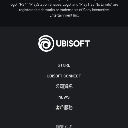
logo", "PS4", "PlayStation Shapes Logo" and "Play Has No Limits" are
registered trademarks or trademarks of Sony Interactive
Entertainment Inc.
STORE
UBISOFT CONNECT
公司資訊
NEWS
客戶服務
聯繫方式