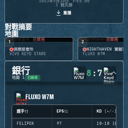
2023年9月30日 下午6:00
3 戰先勝
重播
對戰摘要
地圖
已禁用
已禁用
1
2
俱樂部會所
NIGHTHAVEN 實驗室
VIVO KEYD STARS
FLUXO W7M
銀行
8
:
7
已結束
地圖
1
FLUXO W7M
選手
EPS
KD (+/-)
FELIPOX
97
10-10 (0)