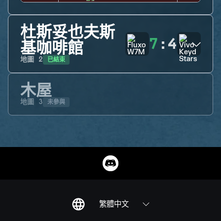
杜斯妥也夫斯
7
:
4
基咖啡館
已結束
地圖
2
木屋
未參與
地圖
3
繁體中文