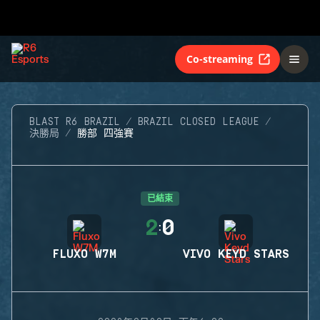
Co-streaming
BLAST R6 BRAZIL
BRAZIL CLOSED LEAGUE
決勝局
勝部 四強賽
已結束
2
0
:
FLUXO W7M
VIVO KEYD STARS