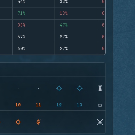
44%
33%
0
71%
13%
0
38%
47%
0
57%
27%
0
60%
27%
0
9
10
11
12
13
14