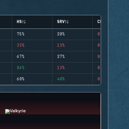
HS
SRV
CLUTCHES
75%
20%
0
33%
13%
0
67%
27%
0
86%
13%
0
60%
40%
0