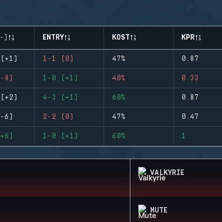
-)
ENTRY
KOST
KPR
(+1)
1-1 (0)
47%
0.87
-8)
1-0 (+1)
40%
0.33
(+2)
4-3 (+1)
60%
0.87
-6)
2-2 (0)
47%
0.47
+6)
1-0 (+1)
60%
1
VALKYRIE
MUTE