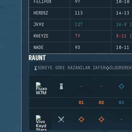
FELIPOX
97
10-10 
HERDSZ
113
14-13 
JV92
127
16-8 (
KHEYZE
79
8-11 (
NADE
93
10-11 
RAUNT
SÜREYE GÖRE KAZANILAN ZAFER
ÖLDÜRERE
01
02
03