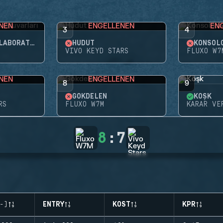
NEN
ENGELLENEN
EN
3
4
NIGHTHAVEN LABORATUVARLARI
HUDUT
KONSOL
VIVO KEYD STARS
FLUXO W7
NEN
ENGELLENEN
8
9
GÖKDELEN
KÖŞK
RS
FLUXO W7M
KARAR VE
8
:
7
-)
ENTRY
KOST
KPR