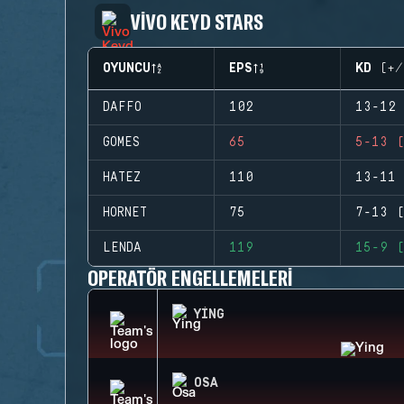
VIVO KEYD STARS
OYUNCU
EPS
KD (+/
DAFFO
102
13-12 
GOMES
65
5-13 (
HATEZ
110
13-11 
HORNET
75
7-13 (
LENDA
119
15-9 (
OPERATÖR ENGELLEMELERI
YING
OSA