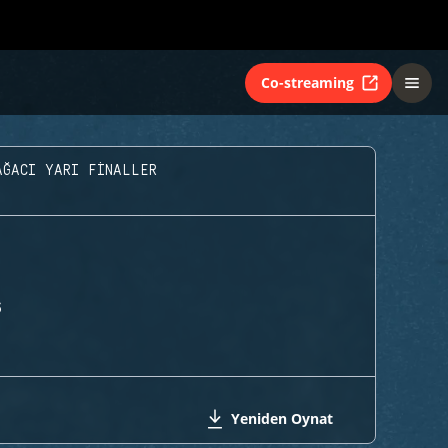
Co-streaming
AĞACI YARI FINALLER
S
Yeniden Oynat