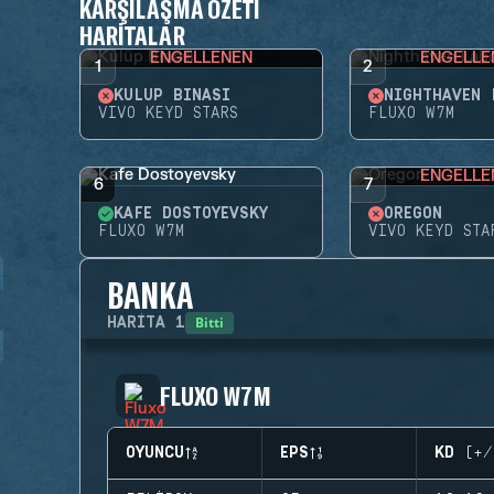
KARŞILAŞMA ÖZETI
HARITALAR
ENGELLENEN
ENGELLE
1
2
KULÜP BINASI
VIVO KEYD STARS
FLUXO W7M
ENGELLE
6
7
KAFE DOSTOYEVSKY
OREGON
FLUXO W7M
VIVO KEYD STA
BANKA
Bitti
HARITA
1
FLUXO W7M
OYUNCU
EPS
KD (+/