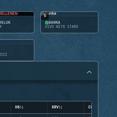
GELLENEN
5
OSLUK
BANKA
M
VIVO KEYD STARS
RICI
HS
SRV
CLUTCHES