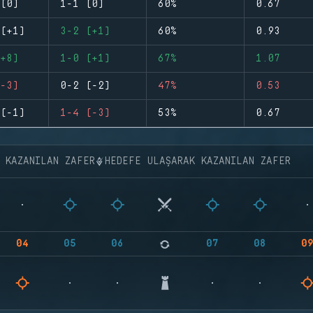
(0)
1-1 (0)
60%
0.67
(+1)
3-2 (+1)
60%
0.93
+8)
1-0 (+1)
67%
1.07
-3)
0-2 (-2)
47%
0.53
(-1)
1-4 (-3)
53%
0.67
K KAZANILAN ZAFER
HEDEFE ULAŞARAK KAZANILAN ZAFER
04
05
06
07
08
0