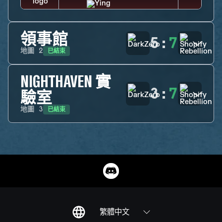
領事館
5
:
7
已結束
地圖
2
NIGHTHAVEN 實
3
:
7
驗室
已結束
地圖
3
繁體中文