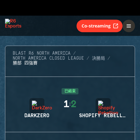
Co-streaming
BLAST R6 NORTH AMERICA
NORTH AMERICA CLOSED LEAGUE
決勝局
勝部 四強賽
已結束
1
2
:
DARKZERO
SHOPIFY REBELLION