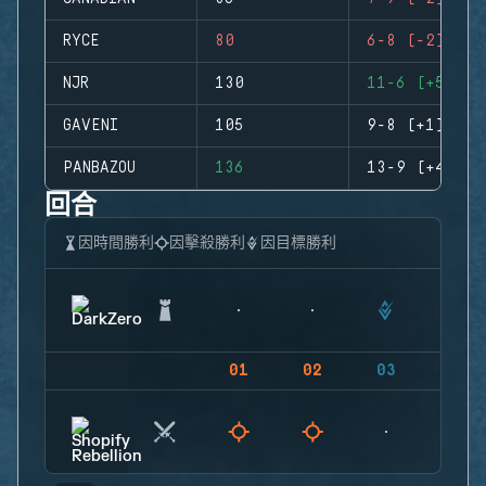
RYCE
80
6-8 (-2)
NJR
130
11-6 (+5)
GAVENI
105
9-8 (+1)
PANBAZOU
136
13-9 (+4)
回合
因時間勝利
因擊殺勝利
因目標勝利
01
02
03
04