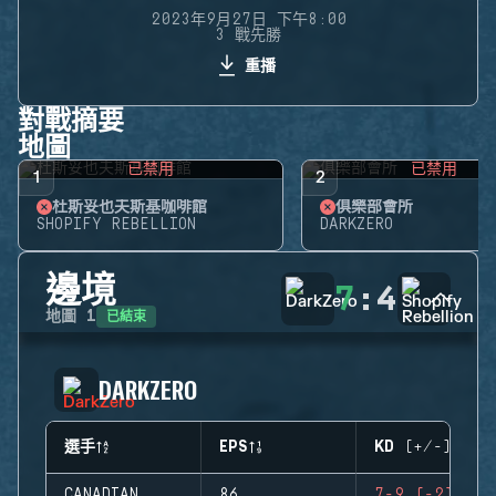
2023年9月27日 下午8:00
3 戰先勝
重播
對戰摘要
地圖
已禁用
已禁用
1
2
杜斯妥也夫斯基咖啡館
俱樂部會所
SHOPIFY REBELLION
DARKZERO
邊境
7
:
4
已結束
地圖
1
DARKZERO
選手
EPS
KD (+/-)
CANADIAN
86
7-9 (-2)