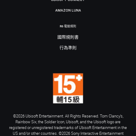
AMAZON LUNA
R6 電競規則
國際規則書
行為準則
©2026 Ubisoft Entertainment. All Rights Reserved. Tom Clancy’s,
Rainbow Six, the Soldier Icon, Ubisoft, and the Ubisoft logo are
registered or unregistered trademarks of Ubisoft Entertainment in the
US and/or other countries. ©2026 Sony Interactive Entertainment