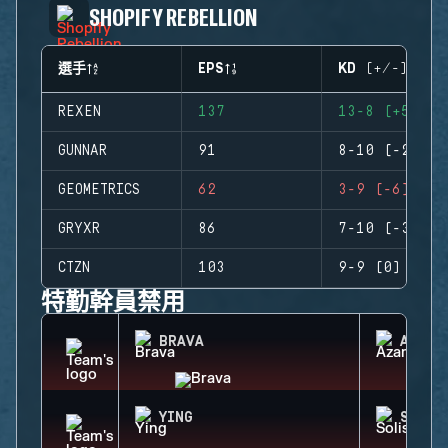
SHOPIFY REBELLION
選手
EPS
KD (+/-)
REXEN
137
13-8 (+5)
GUNNAR
91
8-10 (-2)
GEOMETRICS
62
3-9 (-6)
GRYXR
86
7-10 (-3)
CTZN
103
9-9 (0)
特勤幹員禁用
BRAVA
AZAMI
YING
SOLIS