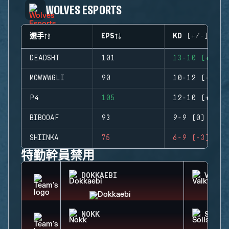
WOLVES ESPORTS
選手
EPS
KD (+/-)
DEADSHT
101
13-10 (+3)
MOWWWGLI
90
10-12 (-2)
P4
105
12-10 (+2)
BIBOOAF
93
9-9 (0)
SHIINKA
75
6-9 (-3)
特勤幹員禁用
DOKKAEBI
VALKY
NOKK
SOLIS