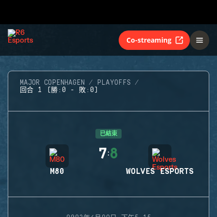
Co-streaming
MAJOR COPENHAGEN
PLAYOFFS
回合 1 (勝:0 - 敗:0)
已結束
7
8
:
M80
WOLVES ESPORTS