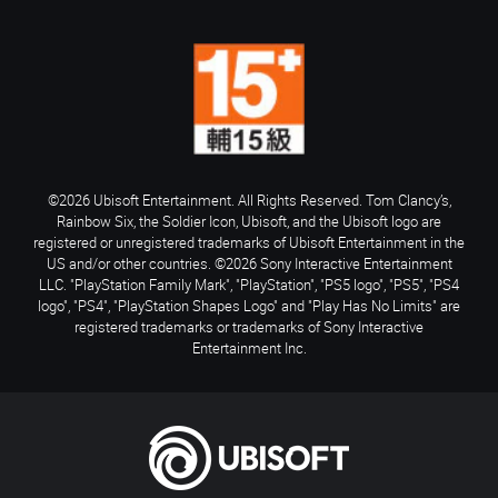
©2026 Ubisoft Entertainment. All Rights Reserved. Tom Clancy’s,
Rainbow Six, the Soldier Icon, Ubisoft, and the Ubisoft logo are
registered or unregistered trademarks of Ubisoft Entertainment in the
US and/or other countries. ©2026 Sony Interactive Entertainment
LLC. "PlayStation Family Mark", "PlayStation", "PS5 logo", "PS5", "PS4
logo", "PS4", "PlayStation Shapes Logo" and "Play Has No Limits" are
registered trademarks or trademarks of Sony Interactive
Entertainment Inc.