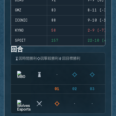
DIAS
92
9-9 (0)
GMZ
83
8-11 (-3)
ICONIC
88
9-10 (-1)
KYNO
58
2-9 (-7)
SPOIT
157
22-10 (+12)
回合
因時間勝利
因擊殺勝利
因目標勝利
01
02
03
04