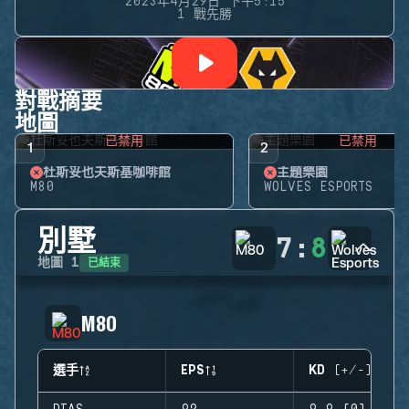
2023年4月29日 下午5:15
1 戰先勝
對戰摘要
地圖
已禁用
已禁用
1
2
杜斯妥也夫斯基咖啡館
主題樂園
M80
WOLVES ESPORTS
別墅
7
:
8
已結束
地圖
1
M80
選手
EPS
KD (+/-)