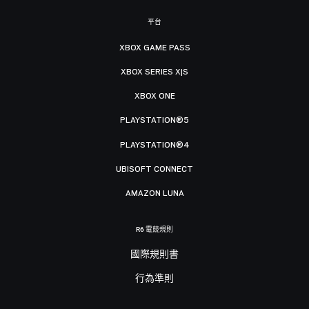
平台
XBOX GAME PASS
XBOX SERIES X|S
XBOX ONE
PLAYSTATION®5
PLAYSTATION®4
UBISOFT CONNECT
AMAZON LUNA
R6 電競規則
國際規則書
行為準則