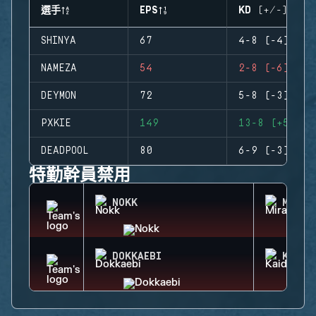
選手
EPS
KD (+/-)
SHINYA
67
4-8 (-4)
NAMEZA
54
2-8 (-6)
DEYMON
72
5-8 (-3)
PXKIE
149
13-8 (+5)
DEADPOOL
80
6-9 (-3)
特勤幹員禁用
NOKK
MIRA
DOKKAEBI
KAID