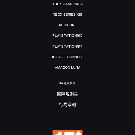
XBOX GAME PASS
XBOX SERIES X|S
XBOX ONE
PLAYSTATION®5
PLAYSTATION®4
UBISOFT CONNECT
AMAZON LUNA
R6 電競規則
國際規則書
行為準則