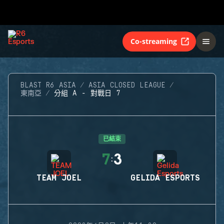
Co-streaming
BLAST R6 ASIA
ASIA CLOSED LEAGUE
東南亞
分組 A - 對戰日 7
已結束
7
3
:
TEAM JOEL
GELIDA ESPORTS