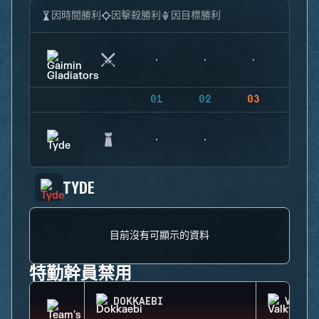
因時間勝利
因擊殺勝利
因目標勝利
01
02
03
04
TYDE
目前沒有可顯示的資料
特勤幹員禁用
DOKKAEBI
VALKY