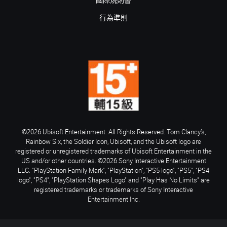
國際規則書
行為準則
©2026 Ubisoft Entertainment. All Rights Reserved. Tom Clancy’s,
Rainbow Six, the Soldier Icon, Ubisoft, and the Ubisoft logo are
registered or unregistered trademarks of Ubisoft Entertainment in the
US and/or other countries. ©2026 Sony Interactive Entertainment
LLC. "PlayStation Family Mark", "PlayStation", "PS5 logo", "PS5", "PS4
logo", "PS4", "PlayStation Shapes Logo" and "Play Has No Limits" are
registered trademarks or trademarks of Sony Interactive
Entertainment Inc.