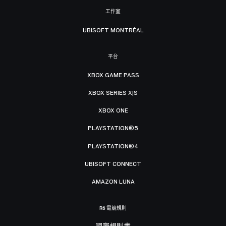
工作室
UBISOFT MONTRÉAL
平台
XBOX GAME PASS
XBOX SERIES X|S
XBOX ONE
PLAYSTATION®5
PLAYSTATION®4
UBISOFT CONNECT
AMAZON LUNA
R6 電競規則