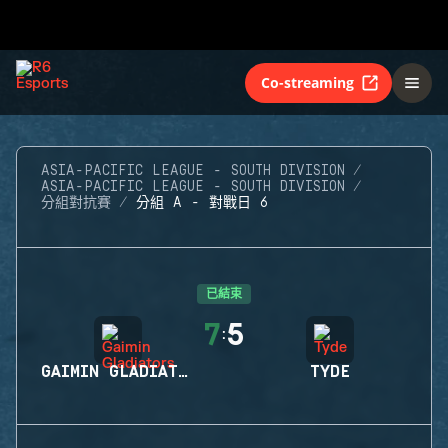
Co-streaming
ASIA-PACIFIC LEAGUE - SOUTH DIVISION
ASIA-PACIFIC LEAGUE - SOUTH DIVISION
分組對抗賽
分組 A - 對戰日 6
已結束
7
5
:
GAIMIN GLADIATORS
TYDE