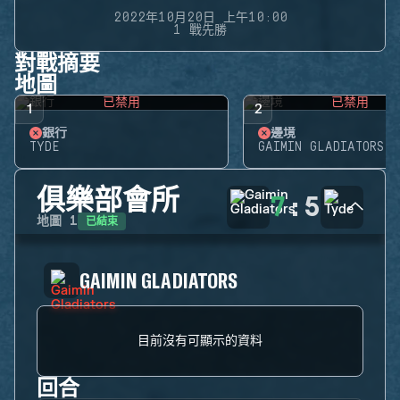
2022年10月20日 上午10:00
1 戰先勝
對戰摘要
地圖
已禁用
已禁用
1
2
銀行
邊境
TYDE
GAIMIN GLADIATORS
俱樂部會所
7
:
5
已結束
地圖
1
GAIMIN GLADIATORS
目前沒有可顯示的資料
回合