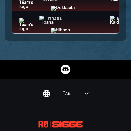
HIBANA
KAID
ไทย