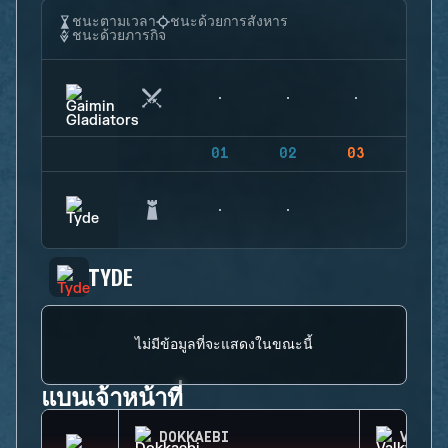
ชนะตามเวลา
ชนะด้วยการสังหาร
ชนะด้วยภารกิจ
01
02
03
04
TYDE
ไม่มีข้อมูลที่จะแสดงในขณะนี้
แบนเจ้าหน้าที่
DOKKAEBI
VALKY