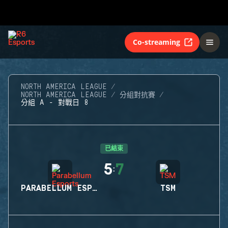
Co-streaming
NORTH AMERICA LEAGUE
NORTH AMERICA LEAGUE
分組對抗賽
分組 A - 對戰日 8
已結束
5
7
:
PARABELLUM ESPORTS
TSM