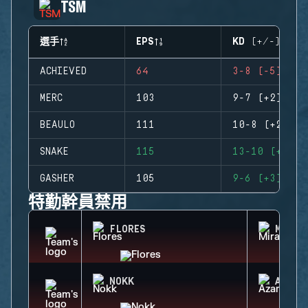
TSM
選手
EPS
KD (+/-)
ACHIEVED
64
3-8 (-5)
MERC
103
9-7 (+2)
BEAULO
111
10-8 (+2)
SNAKE
115
13-10 (+3)
GASHER
105
9-6 (+3)
特勤幹員禁用
FLORES
MIRA
NOKK
AZAMI