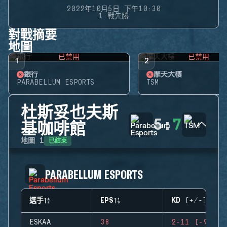
2022年10月5日 下午10:30
1 戰先勝
對戰摘要
地圖
已禁用
已禁用
1
2
銀行
摩天大樓
PARABELLUM ESPORTS
TSM
杜斯妥也夫斯
5
:
7
基咖啡館
已結束
地圖
1
PARABELLUM ESPORTS
選手
EPS
KD (+/-)
ESKAA
38
2-11 (-9)