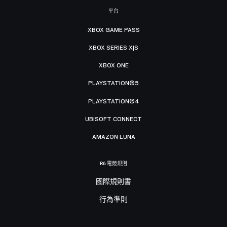
平台
XBOX GAME PASS
XBOX SERIES X|S
XBOX ONE
PLAYSTATION®5
PLAYSTATION®4
UBISOFT CONNECT
AMAZON LUNA
R6 電競規則
國際規則書
行為準則