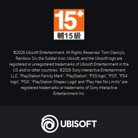
©2026 Ubisoft Entertainment. All Rights Reserved. Tom Clancy’s,
Rainbow Six, the Soldier Icon, Ubisoft, and the Ubisoft logo are
registered or unregistered trademarks of Ubisoft Entertainment in the
US and/or other countries. ©2026 Sony Interactive Entertainment
LLC. "PlayStation Family Mark", "PlayStation", "PS5 logo", "PS5", "PS4
logo", "PS4", "PlayStation Shapes Logo" and "Play Has No Limits" are
registered trademarks or trademarks of Sony Interactive
Entertainment Inc.