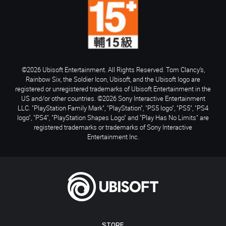
©2026 Ubisoft Entertainment. All Rights Reserved. Tom Clancy’s,
Rainbow Six, the Soldier Icon, Ubisoft, and the Ubisoft logo are
registered or unregistered trademarks of Ubisoft Entertainment in the
US and/or other countries. ©2026 Sony Interactive Entertainment
LLC. "PlayStation Family Mark", "PlayStation", "PS5 logo", "PS5", "PS4
logo", "PS4", "PlayStation Shapes Logo" and "Play Has No Limits" are
registered trademarks or trademarks of Sony Interactive
Entertainment Inc.
STORE