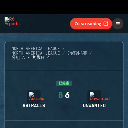
Co-streaming
NORTH AMERICA LEAGUE
NORTH AMERICA LEAGUE
分組對抗賽
分組 A - 對戰日 4
已結束
8
6
:
ASTRALIS
UNWANTED