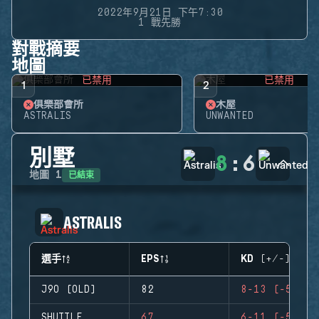
2022年9月21日 下午7:30
1 戰先勝
對戰摘要
地圖
已禁用
已禁用
1
2
俱樂部會所
木屋
ASTRALIS
UNWANTED
別墅
8
:
6
已結束
地圖
1
ASTRALIS
選手
EPS
KD (+/-)
J9O (OLD)
82
8-13 (-5)
SHUTTLE
67
6-11 (-5)