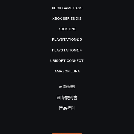
XBOX GAME PASS
XBOX SERIES X|S
XBOX ONE
PLAYSTATION®5
PLAYSTATION®4
UBISOFT CONNECT
AMAZON LUNA
R6 電競規則
國際規則書
行為準則