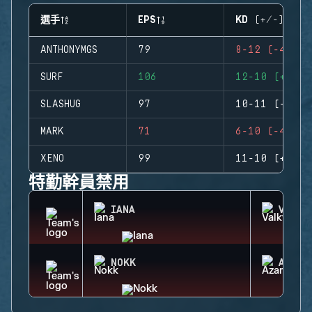
選手
EPS
KD (+/-)
ANTHONYMGS
79
8-12 (-4)
SURF
106
12-10 (+2)
SLASHUG
97
10-11 (-1)
MARK
71
6-10 (-4)
XENO
99
11-10 (+1)
特勤幹員禁用
IANA
VALKY
NOKK
AZAMI