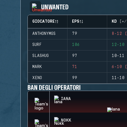
UNWANTED
GIOCATORE
EPS
KD (+/
ANTHONYMGS
79
8-12 (
SURF
106
12-10 
SLASHUG
97
10-11 
MARK
71
6-10 (
XENO
99
11-10 
BAN DEGLI OPERATORI
IANA
NOKK