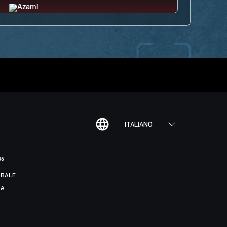
ITALIANO
R6
BALE
TA