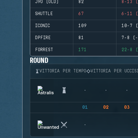
J9O (OLD)
82
8-13 (
SHUTTLE
67
6-11 (
ICONIC
109
10-7 (
DPFIRE
81
7-8 (-
FORREST
171
22-8 (
ROUND
VITTORIA PER TEMPO
VITTORIA PER UCCIS
01
02
03