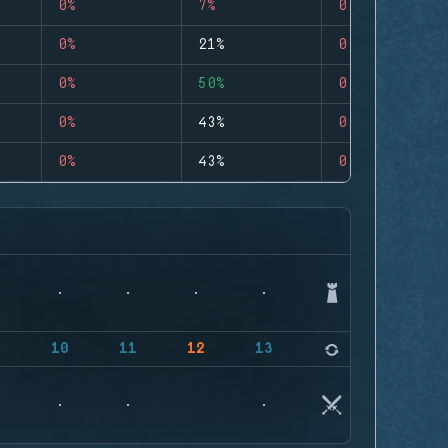
0%
7%
0
0%
21%
0
0%
50%
0
0%
43%
0
0%
43%
0
9
10
11
12
13
14