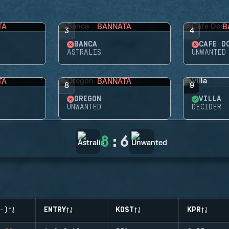
TA
BANNATA
B
3
4
BANCA
CAFÉ D
ASTRALIS
UNWANTED
TA
BANNATA
8
9
OREGON
VILLA
UNWANTED
DECIDER
8
:
6
-)
ENTRY
KOST
KPR