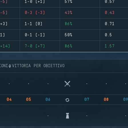
-5)
1-0 (+1)
57%
0.57
-5)
0-3 (-3)
43%
0.43
+3)
1-1 (0)
86%
0.71
1)
0-1 (-1)
50%
0.5
+14)
7-0 (+7)
86%
1.57
IONI
VITTORIA PER OBIETTIVO
04
05
06
07
08
0