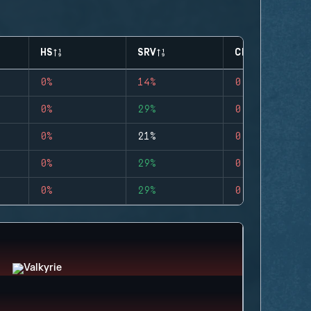
HS
SRV
CLUTCHES
0%
14%
0
0%
29%
0
0%
21%
0
0%
29%
0
0%
29%
0