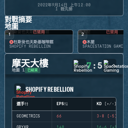
2022年9月14日 上午12:00
1 戰先勝
對戰摘要
地圖
已禁用
已禁用
1
2
杜斯妥也夫斯基咖啡館
木屋
SHOPIFY REBELLION
SPACESTATION GAMING
摩天大樓
7
:
5
已結束
地圖
1
SHOPIFY REBELLION
選手
EPS
KD (+/-)
GEOMETRICS
66
3-8 (-5)
GRYXR
148
16-6 (+10)