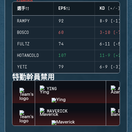
選手
EPS
KD (+/-)
RAMPY
92
8-9 (-1)
BOSCO
60
3-10 (-7)
FULTZ
74
6-11 (-5)
HOTANCOLD
107
11-9 (+2)
YETI
79
6-9 (-3)
特勤幹員禁用
YING
AZAMI
MAVERICK
BANDI