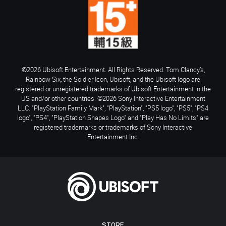
©2026 Ubisoft Entertainment. All Rights Reserved. Tom Clancy’s,
Rainbow Six, the Soldier Icon, Ubisoft, and the Ubisoft logo are
registered or unregistered trademarks of Ubisoft Entertainment in the
US and/or other countries. ©2026 Sony Interactive Entertainment
LLC. "PlayStation Family Mark", "PlayStation", "PS5 logo", "PS5", "PS4
logo", "PS4", "PlayStation Shapes Logo" and "Play Has No Limits" are
registered trademarks or trademarks of Sony Interactive
Entertainment Inc.
STORE