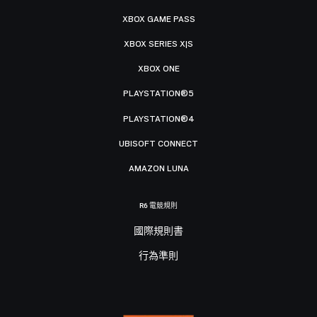
XBOX GAME PASS
XBOX SERIES X|S
XBOX ONE
PLAYSTATION®5
PLAYSTATION®4
UBISOFT CONNECT
AMAZON LUNA
R6 電競規則
國際規則書
行為準則