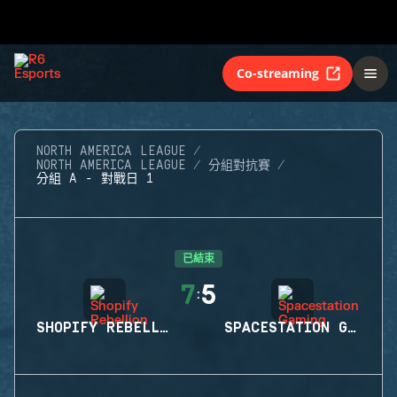
Co-streaming
NORTH AMERICA LEAGUE
NORTH AMERICA LEAGUE
分組對抗賽
分組 A - 對戰日 1
已結束
7
5
:
SHOPIFY REBELLION
SPACESTATION GAMING