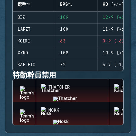
選手
EPS
KD (+/-)
BIZ
109
12-9 (+3)
LARZT
108
11-9 (+2)
KCIRE
63
3-9 (-6)
XYRO
102
10-9 (+1)
KAETHIC
82
6-7 (-1)
特勤幹員禁用
THATCHER
KAID
NOKK
MIRA