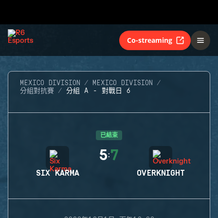
Co-streaming
MEXICO DIVISION
MEXICO DIVISION
分組對抗賽
分組 A - 對戰日 6
已結束
5
7
:
SIX KARMA
OVERKNIGHT