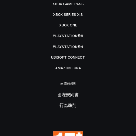
XBOX GAME PASS
XBOX SERIES X|S
XBOX ONE
PLAYSTATION®5
PLAYSTATION®4
UBISOFT CONNECT
AMAZON LUNA
R6 電競規則
國際規則書
行為準則