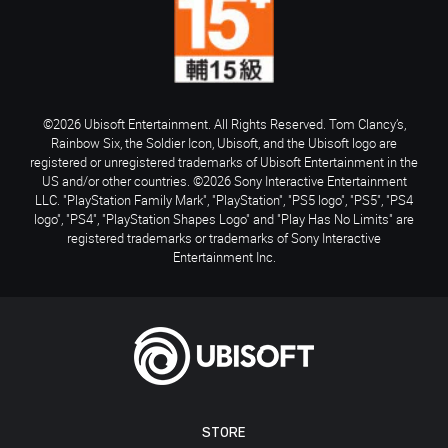
©2026 Ubisoft Entertainment. All Rights Reserved. Tom Clancy’s,
Rainbow Six, the Soldier Icon, Ubisoft, and the Ubisoft logo are
registered or unregistered trademarks of Ubisoft Entertainment in the
US and/or other countries. ©2026 Sony Interactive Entertainment
LLC. "PlayStation Family Mark", "PlayStation", "PS5 logo", "PS5", "PS4
logo", "PS4", "PlayStation Shapes Logo" and "Play Has No Limits" are
registered trademarks or trademarks of Sony Interactive
Entertainment Inc.
STORE