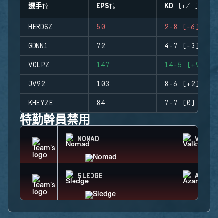
選手
EPS
KD (+/-)
HERDSZ
50
2-8 (-6)
GDNN1
72
4-7 (-3)
VOLPZ
147
14-5 (+9)
JV92
103
8-6 (+2)
KHEYZE
84
7-7 (0)
特勤幹員禁用
NOMAD
VALKY
SLEDGE
AZAMI