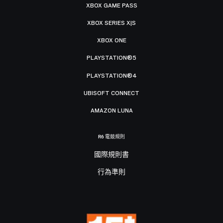
XBOX GAME PASS
XBOX SERIES X|S
XBOX ONE
PLAYSTATION®5
PLAYSTATION®4
UBISOFT CONNECT
AMAZON LUNA
R6 電競規則
國際規則書
行為準則