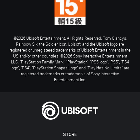
©2026 Ubisoft Entertainment. All Rights Reserved. Tom Clancy’s,
Rainbow Six, the Soldier Icon, Ubisoft, and the Ubisoft logo are
registered or unregistered trademarks of Ubisoft Entertainment in the
US and/or other countries. ©2026 Sony Interactive Entertainment
LLC. "PlayStation Family Mark", "PlayStation", "PS5 logo", "PS5", "PS4
logo", "PS4", "PlayStation Shapes Logo" and "Play Has No Limits" are
registered trademarks or trademarks of Sony Interactive
Entertainment Inc.
STORE