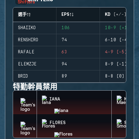
選手
EPS
KD (+/-)
SHAIIKO
106
10-9 (+1)
RENSHIRO
74
6-10 (-4)
RAFALE
63
4-9 (-5)
ELEMZJE
94
8-9 (-1)
BRID
89
8-8 (0)
特勤幹員禁用
IANA
MAEST
FLORES
SMOKE