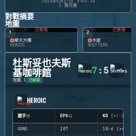
2022年6月27日 下午6:30
1 戰先勝
對戰摘要
地圖
已禁用
已禁用
1
2
摩天大樓
木屋
HEROIC
SHIFTERS
杜斯妥也夫斯
7
:
5
基咖啡館
已結束
地圖
1
HEROIC
選手
EPS
KD (+/-)
UUNO
107
10-6 (+4)