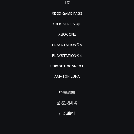
平台
XBOX GAME PASS
XBOX SERIES X|S
XBOX ONE
PLAYSTATION®5
PLAYSTATION®4
UBISOFT CONNECT
AMAZON LUNA
R6 電競規則
國際規則書
行為準則