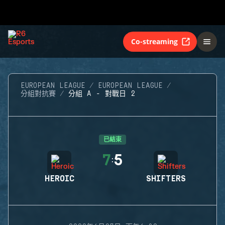
Co-streaming
EUROPEAN LEAGUE
EUROPEAN LEAGUE
分組對抗賽
分組 A - 對戰日 2
已結束
7
5
:
HEROIC
SHIFTERS