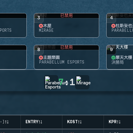
用
已禁用
3
4
木屋
杜斯妥也
PORTS
MIRAGE
PARABELL
用
已禁用
8
9
主題樂園
摩天大樓
PARABELLUM ESPORTS
決勝局
7
:
1
-)
ENTRY
KOST
KPR