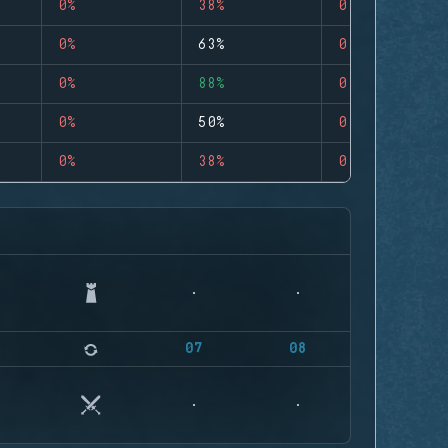
0%
38%
0
0%
63%
0
0%
88%
0
0%
50%
0
0%
38%
0
07
08