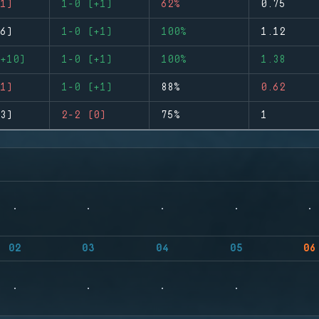
1)
1-0 (+1)
62%
0.75
6)
1-0 (+1)
100%
1.12
+10)
1-0 (+1)
100%
1.38
1)
1-0 (+1)
88%
0.62
3)
2-2 (0)
75%
1
02
03
04
05
06