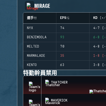
MIRAGE
選手
EPS
KD (+/
NYX
74
4-7 (-
BENJIMOOLA
93
6-8 (-
MELTED
70
4-8 (-
MARMALADE
35
1-8 (-
KENTO
63
3-8 (-
特勤幹員禁用
THATCHER
MAVERICK