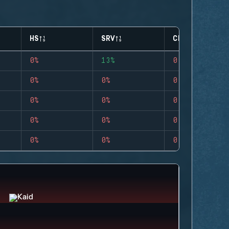
HS
SRV
CLUTCHES
0%
13%
0
0%
0%
0
0%
0%
0
0%
0%
0
0%
0%
0