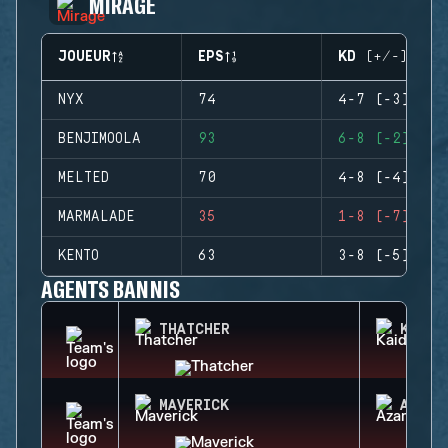
MIRAGE
JOUEUR
EPS
KD (+/-)
NYX
74
4-7 (-3)
BENJIMOOLA
93
6-8 (-2)
MELTED
70
4-8 (-4)
MARMALADE
35
1-8 (-7)
KENTO
63
3-8 (-5)
AGENTS BANNIS
THATCHER
KAID
MAVERICK
AZAMI