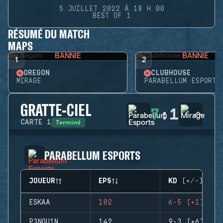
5 JUILLET 2022 À 18 H 00
BEST OF 1
RÉSUMÉ DU MATCH
MAPS
BANNIE
BANNIE
1
2
OREGON
CLUBHOUSE
MIRAGE
PARABELLUM ESPORTS
GRATTE-CIEL
7
:
1
Terminé
CARTE
1
PARABELLUM ESPORTS
JOUEUR
EPS
KD (+/-)
ESKAA
102
6-5 (+1)
P3NGU1N
142
9-3 (+6)