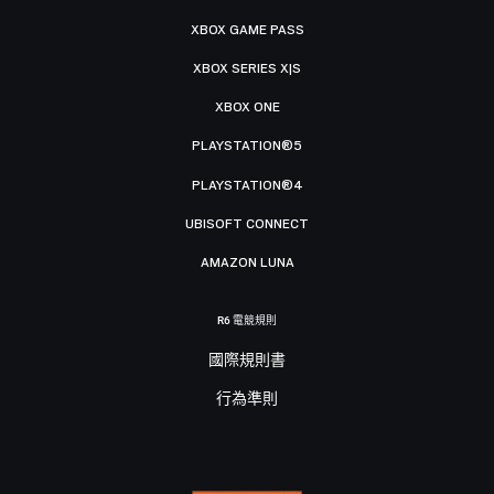
XBOX GAME PASS
XBOX SERIES X|S
XBOX ONE
PLAYSTATION®5
PLAYSTATION®4
UBISOFT CONNECT
AMAZON LUNA
R6 電競規則
國際規則書
行為準則