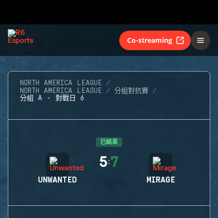
Co-streaming
NORTH AMERICA LEAGUE
NORTH AMERICA LEAGUE
分組對抗賽
分組 A - 對戰日 6
已結束
5
7
:
UNWANTED
MIRAGE