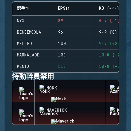
選手
EPS
KD (+/-)
NYX
89
6-7 (-1)
BENJIMOOLA
96
9-9 (0)
MELTED
100
9-7 (+2)
MARMALADE
108
10-8 (+2)
KENTO
113
10-8 (+2)
特勤幹員禁用
NOKK
AZAMI
MAVERICK
KAID