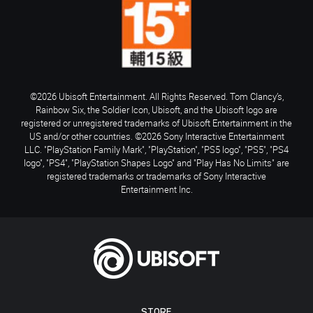
©2026 Ubisoft Entertainment. All Rights Reserved. Tom Clancy’s,
Rainbow Six, the Soldier Icon, Ubisoft, and the Ubisoft logo are
registered or unregistered trademarks of Ubisoft Entertainment in the
US and/or other countries. ©2026 Sony Interactive Entertainment
LLC. "PlayStation Family Mark", "PlayStation", "PS5 logo", "PS5", "PS4
logo", "PS4", "PlayStation Shapes Logo" and "Play Has No Limits" are
registered trademarks or trademarks of Sony Interactive
Entertainment Inc.
STORE