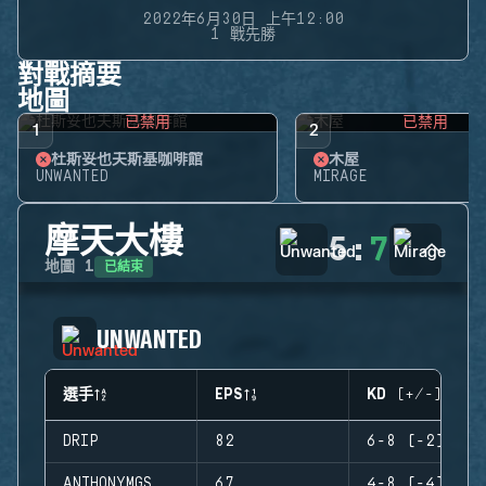
2022年6月30日 上午12:00
1 戰先勝
對戰摘要
地圖
已禁用
已禁用
1
2
杜斯妥也夫斯基咖啡館
木屋
UNWANTED
MIRAGE
摩天大樓
5
:
7
已結束
地圖
1
UNWANTED
選手
EPS
KD (+/-)
DRIP
82
6-8 (-2)
ANTHONYMGS
67
4-8 (-4)