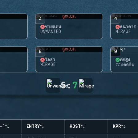
น
ถูกแบน
3
4
ชายแดน
ธนาคาร
UNWANTED
MIRAGE
น
ถูกแบน
8
9
วิลล่า
ตึกสูง
MIRAGE
รอบตัดสิน
5
:
7
-)
ENTRY
KOST
KPR