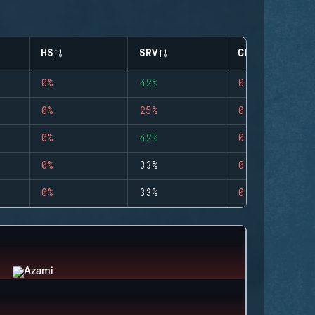
HS
SRV
CLUTCHES
0%
42%
0
0%
25%
0
0%
42%
0
0%
33%
0
0%
33%
0