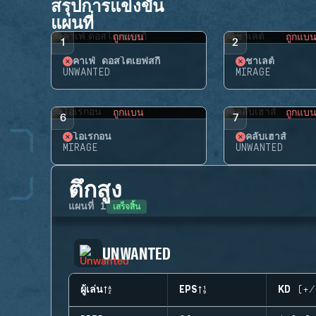
สรุปการแข่งขัน
แผนที่
ถูกแบน
ถูกแบ
1
2
คาเฟ่ ดอสโตเยฟสกี้
ชาเลต์
UNWANTED
MIRAGE
ถูกแบน
ถูกแบ
6
7
โอเรกอน
คลับเฮาส์
MIRAGE
UNWANTED
ตึกสูง
เสร็จสิ้น
แผนที่
1
UNWANTED
ผู้เล่น
EPS
KD (+/