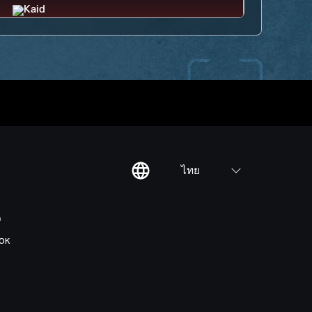
ไทย
ต
OK