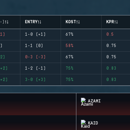
-)
ENTRY
KOST
KPR
1)
1-0 (+1)
67%
0.5
)
1-1 (0)
58%
0.75
2)
0-3 (-3)
67%
0.75
+2)
1-2 (-1)
75%
0.83
+2)
3-0 (+3)
75%
0.83
AZAMI
KAID