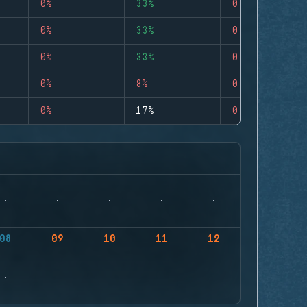
0%
33%
0
0%
33%
0
0%
33%
0
0%
8%
0
0%
17%
0
08
09
10
11
12