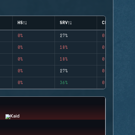
HS
SRV
CLUTCHES
0%
27%
0
0%
18%
0
0%
18%
0
0%
27%
0
0%
36%
0