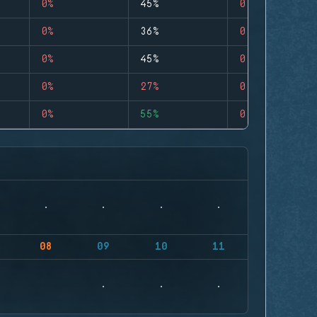
0%
45%
0
0%
36%
0
0%
45%
0
0%
27%
0
0%
55%
0
08
09
10
11