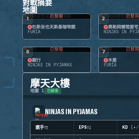
對戰摘要
地圖
已禁用
已禁
1
2
杜斯妥也夫斯基咖啡館
奧勒岡鄉間屋宅
FURIA
NINJAS IN PYJ
已禁用
已禁
6
7
銀行
木屋
NINJAS IN PYJAMAS
FURIA
摩天大樓
已結束
地圖
1
NINJAS IN PYJAMAS
選手
EPS
KD (+/