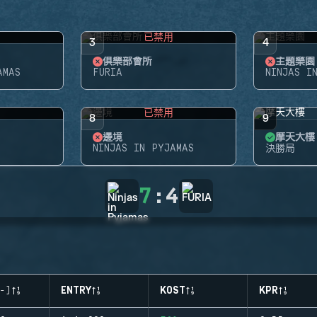
用
已禁用
3
4
俱樂部會所
主題樂園
AMAS
FURIA
NINJAS I
用
已禁用
8
9
邊境
摩天大樓
NINJAS IN PYJAMAS
決勝局
7
:
4
-)
ENTRY
KOST
KPR