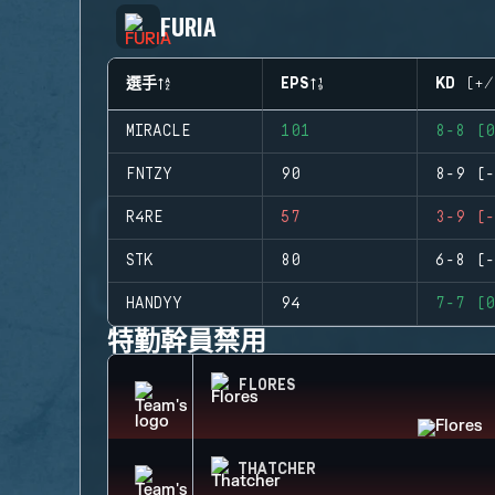
FURIA
選手
EPS
KD (+/
MIRACLE
101
8-8 (0
FNTZY
90
8-9 (-
R4RE
57
3-9 (-
STK
80
6-8 (-
HANDYY
94
7-7 (0
特勤幹員禁用
FLORES
THATCHER