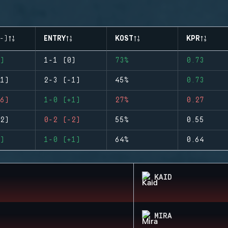
-)
ENTRY
KOST
KPR
)
1-1 (0)
73%
0.73
1)
2-3 (-1)
45%
0.73
6)
1-0 (+1)
27%
0.27
2)
0-2 (-2)
55%
0.55
)
1-0 (+1)
64%
0.64
KAID
MIRA